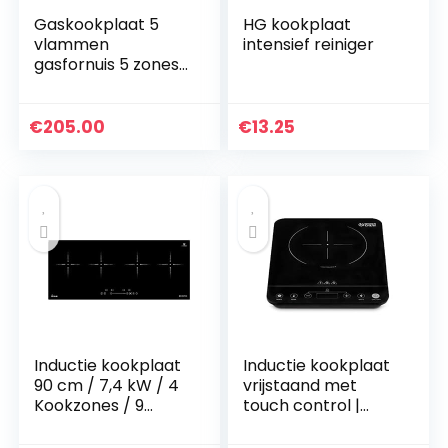
Gaskookplaat 5
HG kookplaat
vlammen
intensief reiniger
gasfornuis 5 zones
glazen gasfornuis,
inbouw, LPG/NG-
gas,
€
205.00
€
13.25
batterijontsteking
(30.3″)
Inductie kookplaat
Inductie kookplaat
90 cm / 7,4 kW / 4
vrijstaand met
Kookzones / 9
touch control |
vermogensniveaus
Elektrische
/Touch Slider /
kookplaat,