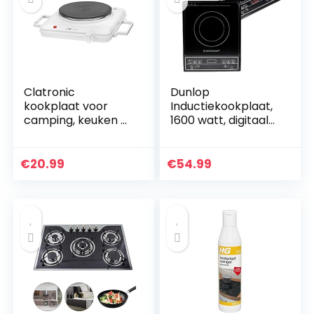
3500 W
Clatronic
Dunlop
kookplaat voor
Inductiekookplaat,
camping, keuken of
1600 watt, digitaal
kantoor |
display en
kookplaat 1er: Ø ca.
sensorknoppen,
180 mm | kookplaat
oververhittingsbev
€
20.99
€
54.99
met traploos
eiliging, timer, 6…
regelbare
thermostaat &
controlelampje |
hittebestendige
coating | 1500W |
EKP 3582