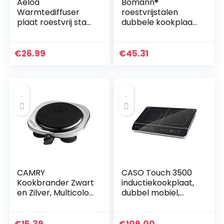
Aeloa
Bomann®
Warmtediffuser
roestvrijstalen
plaat roestvrij staal
dubbele kookplaat
gas elektrische
| kookplaat met 2
kookplaat
kookplaten |
warmtediffuser
2500W |
€
26.99
€
45.31
inductieplaat
elektrische
adapter (22 cm)
kookplaat met
Cool Touch
handgrepen |
kookplaten met
oververhittingsbev
eiliging | DKP 5033
CB
CAMRY
CASO Touch 3500
Kookbrander Zwart
inductiekookplaat,
en Zilver, Multicolor,
dubbel mobiel,
One Size
veiligheidsschakela
ar, 60-240 °C, 6
standen, timer 180