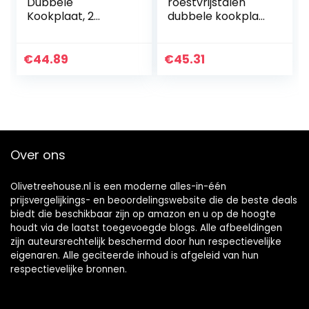
Dubbele
roestvrijstalen
Kookplaat, 2
dubbele kookplaat
Massakookplaten,
| kookplaat met 2
1X Ø 15 Cm, 1X Ø 18
kookplaten |
Cm, Traploze
2500W |
€
44.89
€
45.31
Temperatuurinstel
elektrische
ling, Roestvrij Staal,
kookplaat met
Zwart, L 46 X B 29 X
Cool Touch
7,7 cm
handgrepen |
kookplaten met
oververhittingsbev
Over ons
eiliging | DKP 5033
CB
Olivetreehouse.nl is een moderne alles-in-één
prijsvergelijkings- en beoordelingswebsite die de beste deals
biedt die beschikbaar zijn op amazon en u op de hoogte
houdt via de laatst toegevoegde blogs. Alle afbeeldingen
zijn auteursrechtelijk beschermd door hun respectievelijke
eigenaren. Alle geciteerde inhoud is afgeleid van hun
respectievelijke bronnen.