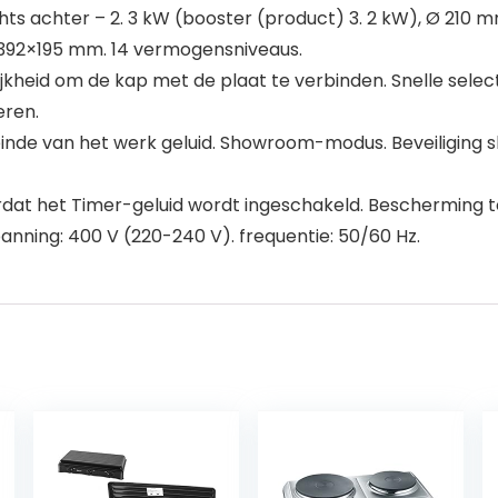
hts achter – 2. 3 kW (booster (product) 3. 2 kW), Ø 210 
): 392×195 mm. 14 vermogensniveaus.
jkheid om de kap met de plaat te verbinden. Snelle sele
eren.
r). einde van het werk geluid. Showroom-modus. Beveiliging
rdat het Timer-geluid wordt ingeschakeld. Bescherming 
anning: 400 V (220-240 V). frequentie: 50/60 Hz.