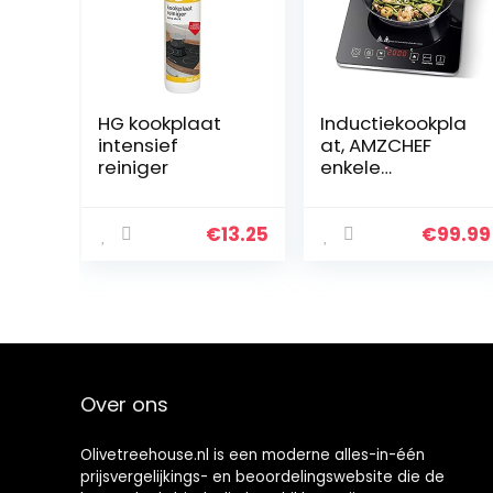
HG kookplaat
Inductiekookpla
intensief
at, AMZCHEF
reiniger
enkele
inductiekookpla
at met zwart
gepolijst
€
13.25
€
99.99
kristalglas
oppervlak,
ultradun
draagbaar…
Over ons
Olivetreehouse.nl is een moderne alles-in-één
prijsvergelijkings- en beoordelingswebsite die de