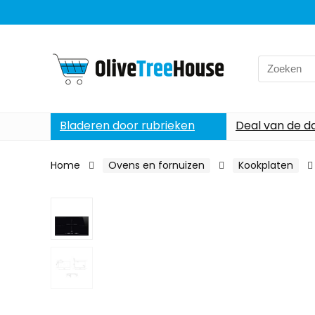
Search
for:
Bladeren door rubrieken
Deal van de d
Home
Ovens en fornuizen
Kookplaten