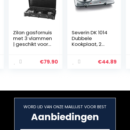
Zilan gasfornuis
Severin DK 1014
met 3 vlammen
Dubbele
| geschikt voor
Kookplaat, 2
30/50 mbar |
Massakookplate
campingkookpl
n, 1X Ø 15 Cm, 1X
aat |
Ø 18 Cm,
€
79.90
€
44.89
gaskookplaat |
Traploze
propaangas |
Temperatuurins
kookplaat…
telling, Roestvrij
Staal, Zwart, L
46 X B 29 X 7,7
cm
WORD LID VAN ONZE MAILLIJST VOOR BEST
Aanbiedingen