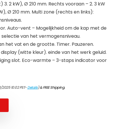
) 3. 2 kW), Ø 210 mm. Rechts vooraan – 2. 3 kW
W), Ø 210 mm. Multi zone (rechts en links):
sniveaus.
or. Auto-vent – Mogelijkheid om de kap met de
e selectie van het vermogensniveau.
n het vat en de grootte. Timer. Pauzeren.
d display (witte kleur). einde van het werk geluid.
ing slot. Eco-warmte – 3-staps indicator voor
1/2025 10:02 PST-
Details
)
&
FREE Shipping
.