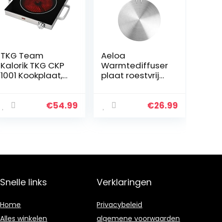
TKG Team
Aeloa
Kalorik TKG CKP
Warmtediffuser
1001 Kookplaat,
plaat roestvrij
temperatuursel
staal gas
ectie,
elektrische
zwart/zilver
kookplaat
€
54.99
€
26.99
warmtediffuser
inductieplaat
adapter (22
cm)
Snelle links
Verklaringen
Home
Privacybeleid
Alles winkelen
algemene voorwaarden