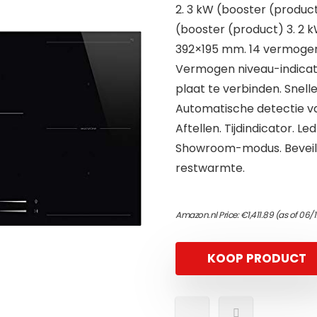
2. 3 kW (booster (product
(booster (product) 3. 2 k
392×195 mm. 14 vermogen
Vermogen niveau-indicat
plaat te verbinden. Snell
Automatische detectie va
Aftellen. Tijdindicator. Le
Showroom-modus. Beveilig
restwarmte.
Amazon.nl Price:
€
1,411.89
(as of 06/1
KOOP PRODUCT