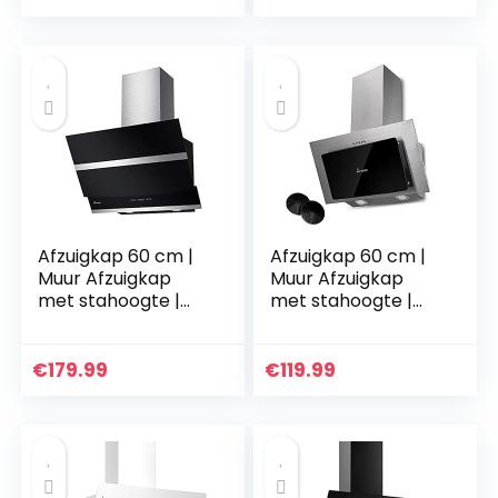
uitschakeling |
| BASE604WED
Aanraakbediening |
DRAFT600
Afzuigkap 60 cm |
Afzuigkap 60 cm |
Muur Afzuigkap
Muur Afzuigkap
met stahoogte |
met stahoogte |
roestvrij staal |
roestvrij staal |
zwart glas |
zwart glas |
automatische
Drukknopbediening
€
179.99
€
119.99
uitschakeling |
| BASE604ED
Aanraakbediening |
HERMES606S