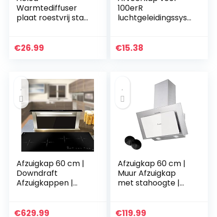
Warmtediffuser
100erR
plaat roestvrij staal
luchtgeleidingssyst
gas elektrische
emen, luchtkap,
kookplaat
afdekking van
warmtediffuser
roestvrij staal met
€
26.99
€
15.38
inductieplaat
terugslagklep…
adapter (22 cm)
Afzuigkap 60 cm |
Afzuigkap 60 cm |
Downdraft
Muur Afzuigkap
Afzuigkappen |
met stahoogte |
roestvrij staal |
roestvrij staal | wit
zwart glas |
glas |
automatische
Drukknopbediening
€
629.99
€
119.99