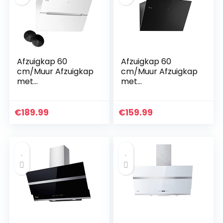
Afzuigkap 60
Afzuigkap 60
cm/Muur Afzuigkap
cm/Muur Afzuigkap
met
met
stahoogte/roestvrij
stahoogte/roestvrij
staal/wit
staal/zwart
glas/automatische
glas/automatische
€
189.99
€
159.99
uitschakeling/Aanr
uitschakeling/Aanr
aakbediening…
aakbediening…