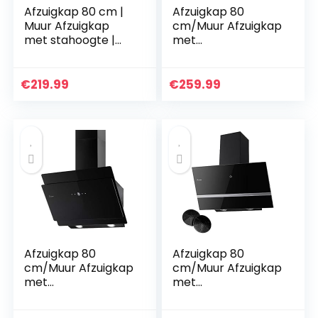
Afzuigkap 80 cm |
Afzuigkap 80
Muur Afzuigkap
cm/Muur Afzuigkap
met stahoogte |
met
roestvrij staal |
stahoogte/roestvrij
zwart glas |
staal/wit
automatische
glas/WiFi/automati
€
219.99
€
259.99
uitschakeling |
sche
Aanraakbediening |
uitschakeling/RGB
HERMES806S
W LED…
Afzuigkap 80
Afzuigkap 80
cm/Muur Afzuigkap
cm/Muur Afzuigkap
met
met
stahoogte/roestvrij
stahoogte/roestvrij
staal/zwart
staal/zwart