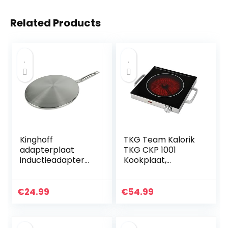
Related Products
Kinghoff
TKG Team Kalorik
adapterplaat
TKG CKP 1001
inductieadapter
Kookplaat,
van roestvrij staal
temperatuurselec
kookplaat adapter
tie, zwart/zilver
plaat
€
24.99
€
54.99