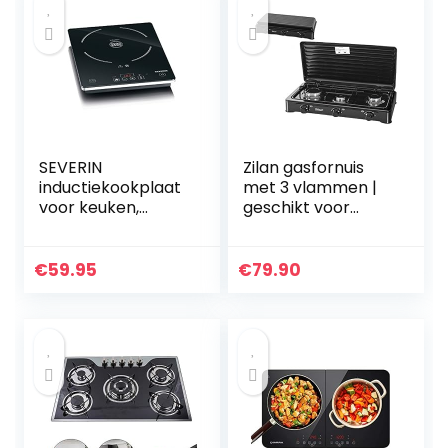
SEVERIN
Zilan gasfornuis
inductiekookplaat
met 3 vlammen |
voor keuken,
geschikt voor
kantoor of
30/50 mbar |
camping,
campingkookplaat
hoogwaardige
| gaskookplaat |
€
59.95
€
79.90
kookplaat met
propaangas |
traploze
kookplaat…
temperatuurregeli
ng, zwart, 2.000W,
KP 1071