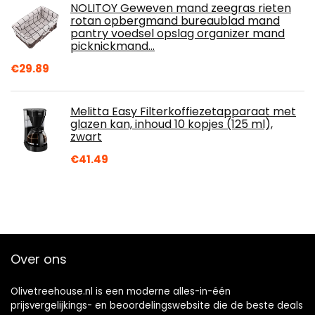
NOLITOY Geweven mand zeegras rieten
rotan opbergmand bureaublad mand
pantry voedsel opslag organizer mand
picknickmand…
€
29.89
Melitta Easy Filterkoffiezetapparaat met
glazen kan, inhoud 10 kopjes (125 ml),
zwart
€
41.49
Over ons
Olivetreehouse.nl is een moderne alles-in-één
prijsvergelijkings- en beoordelingswebsite die de beste deals