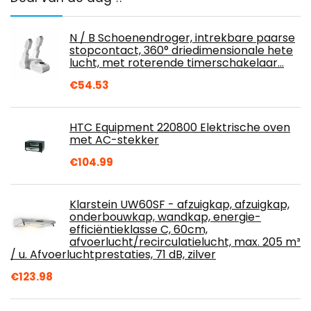
N / B Schoenendroger, intrekbare paarse
stopcontact, 360° driedimensionale hete
lucht, met roterende timerschakelaar…
€
54.53
HTC Equipment 220800 Elektrische oven
met AC-stekker
€
104.99
Klarstein UW60SF - afzuigkap, afzuigkap,
onderbouwkap, wandkap, energie-
efficiëntieklasse C, 60cm,
afvoerlucht/recirculatielucht, max. 205 m³
/ u. Afvoerluchtprestaties, 71 dB, zilver
€
123.98