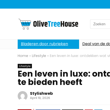
Search
for:
Bladeren door rubrieken
Deal van de d
Home
»
Lifestyle
»
Een leven in luxe: ontdekken wat v
Lifestyle
Een leven in luxe: on
te bieden heeft
Stylishweb
April 19, 2026