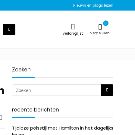
Nieuws en blogs lezen
0
Vergelijken
verlanglijst
Zoeken
n
recente berichten
Tijdloze polsstijl met Hamilton in het dagelijks
leven