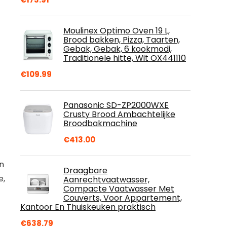
Moulinex Optimo Oven 19 L,
Brood bakken, Pizza, Taarten,
Gebak, Gebak, 6 kookmodi,
Traditionele hitte, Wit OX441110
€
109.99
Panasonic SD-ZP2000WXE
Crusty Brood Ambachtelijke
Broodbakmachine
€
413.00
n
Draagbare
e,
Aanrechtvaatwasser,
Compacte Vaatwasser Met
Couverts, Voor Appartement,
Kantoor En Thuiskeuken praktisch
€
638.79