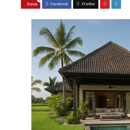
0
Save