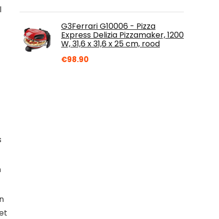
l
G3Ferrari G10006 - Pizza
Express Delizia Pizzamaker, 1200
W, 31,6 x 31,6 x 25 cm, rood
€
98.90
s
n
n
et