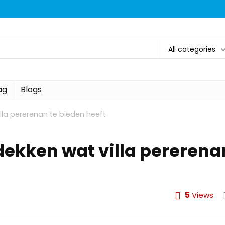
All categories
ag
Blogs
illa pererenan te bieden heeft
tdekken wat villa pererena
5
Views