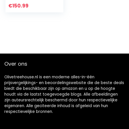
vriesgedeelte 30
€
150.99
liter,
roosterhouder,
netinhoud 30 l
Over ons
Olivetreehouse.nl is een moderne alles-in-één
prijsvergelijkings- en beoordelingswebsite die de beste deals
biedt die beschikbaar zijn op amazon en u op de hoogte
houdt via de laatst toegevoegde blogs. Alle afbeeldingen
zijn auteursrechtelijk beschermd door hun respectievelijke
eigenaren. Alle geciteerde inhoud is afgeleid van hun
respectievelijke bronnen.