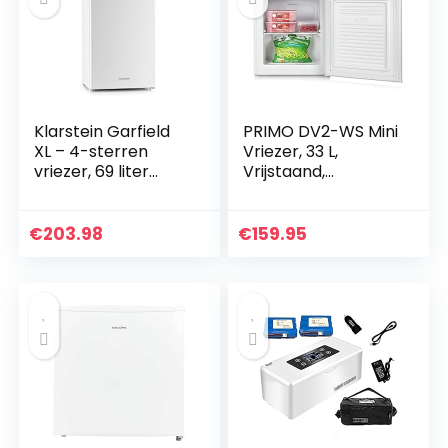
Klarstein Garfield
PRIMO DV2-WS Mini
XL – 4-sterren
Vriezer, 33 L,
vriezer, 69 liter
Vrijstaand,
vriesvak, 3 niveaus,
Energieklasse F, 4
traploos instelbare
Sterren, Wit
temperatuur tot
€
203.98
€
159.95
-18 ° C, 80…