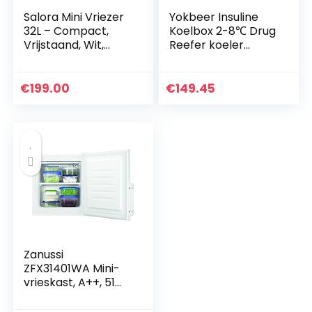
Salora Mini Vriezer
Yokbeer Insuline
32L – Compact,
Koelbox 2-8℃ Drug
Vrijstaand, Wit,
Reefer koeler
Ideaal voor
reiskoffer 8 uur
Studentenkamer,
oplaadbare batterij
Kantoor of Extra
Mini geneeskunde
€
199.00
€
149.45
Opslagruimte,
Refrigerator Auto…
Model FRB3200WH
Zanussi
ZFX31401WA Mini-
vrieskast, A++, 51
cm hoog, 117
kWh/jaar,