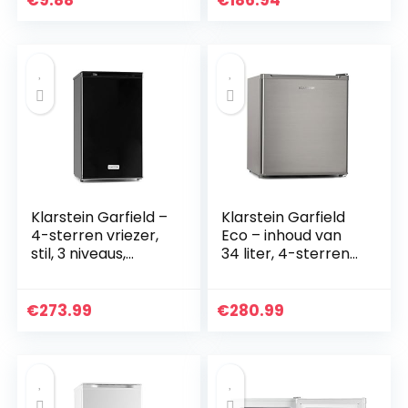
€
9.88
€
186.94
met lange
mouwen…
Klarstein Garfield –
Klarstein Garfield
4-sterren vriezer,
Eco – inhoud van
stil, 3 niveaus,
34 liter, 4-sterren
energie- en
vriezer, 117
ruimtebesparend,
kWh/jaar, 2 niveaus,
vrijstaand, incl.
41 dB,
€
273.99
€
280.99
IJsblokjesbak en…
verwijderbare
rooster, vrijstaand,
ruimtebesparend,
ca. 44 x 52 x 47 cm
(BxHxD), zilver