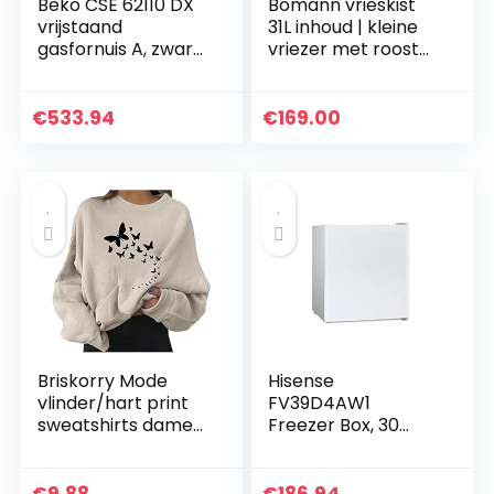
Beko CSE 62110 DX
Bomann vrieskist
vrijstaand
31L inhoud | kleine
gasfornuis A, zwart,
vriezer met rooster
roestvrij staal,
| verwisselbare
keuken (vrijstaand,
deurscharnieren &
zwart, roestvrij
traploze
€
533.94
€
169.00
staal, draaibaar,
temperatuurregeli
voor, gaskachel,
ng | mini vriezer
roestvrij staal)
met 4-sterren
beoordeling | GB
341.1 wit
Briskorry Mode
Hisense
vlinder/hart print
FV39D4AW1
sweatshirts dames
Freezer Box, 30
lange mouwen
liter, 40 decibel
pullover oversized
herfst winter shirt