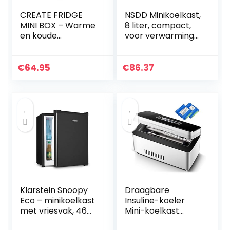
CREATE FRIDGE
NSDD Minikoelkast,
MINI BOX – Warme
8 liter, compact,
en koude
voor verwarming
minikoelkast
en koeling, enkele
(Pastelroos)
deur, geschikt voor
auto’s, huizen,
€
64.95
€
86.37
kantoren en…
Klarstein Snoopy
Draagbare
Eco – minikoelkast
Insuline-koeler
met vriesvak, 46
Mini-koelkast
liter inhoud, 4 liter
Medicijnkoelkast