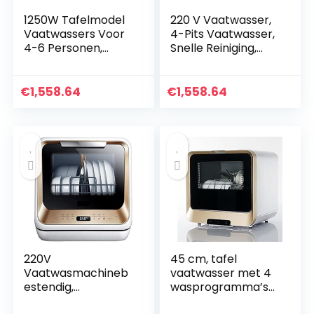
1250W Tafelmodel
220 V Vaatwasser,
Vaatwassers Voor
4-Pits Vaatwasser,
4-6 Personen,
Snelle Reiniging,
Keuken
Energiezuinig Droog
Ingebouwde
Servies, Compacte
Vaatwasser, Snelle
Aanrecht
€
1,558.64
€
1,558.64
Reiniging,
Vaatwasser-
Energiezuinig,
950W…
Droog…
220V
45 cm, tafel
Vaatwasmachineb
vaatwasser met 4
estendig,
wasprogramma’s
Energiezuinig,
en