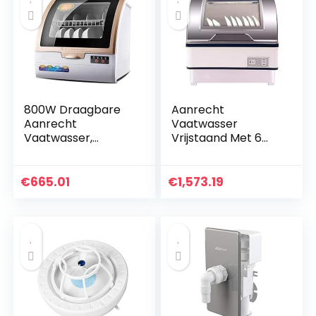
800W Draagbare
Aanrecht
Aanrecht
Vaatwasser
Vaatwasser,
Vrijstaand Met 6
Huishoudelijke
Couverts –
Volautomatische
Tafelblad Uv-
Desktop
Desinfectie
€
665.01
€
1,573.19
Vaatwasser
Vaatwasser, Touch
Compact Met 6
The Button 360
Couverts En…
Graden En…