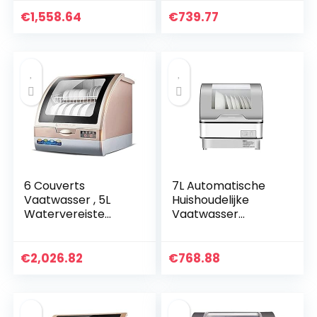
Snelle Reiniging,
luchtdroogfunctie,
Compact 4L
volautomatische
€
1,558.64
€
739.77
Waterverbruik
vaatwasser 360 °
Keuken
dubbele spiraal…
Vaatwasmachine
Vaatdroger…
6 Couverts
7L Automatische
Vaatwasser , 5L
Huishoudelijke
Watervereiste
Vaatwasser
Energiezuinig, Mand
Installatie-Gratis
Extra Afdruiprek
Kleine Mini Desktop
Opslag , Huiskeuken
Desinfectie En
€
2,026.82
€
768.88
Vrijstaande
Luchtdroging,
Vaatwasser
Hoge…
praktisch