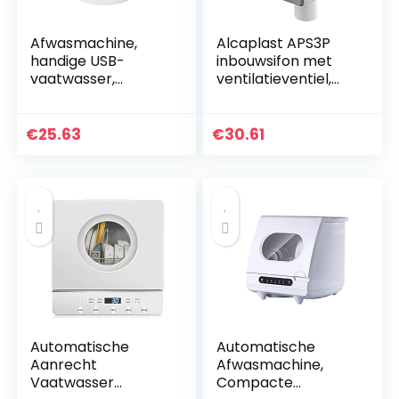
Afwasmachine,
Alcaplast APS3P
handige USB-
inbouwsifon met
vaatwasser,
ventilatieventiel,
multifunctionele
chroom
mini voor de
keuken van het
€
25.63
€
30.61
thuishotelrestaura
nt(blue)
Automatische
Automatische
Aanrecht
Afwasmachine,
Vaatwasser
Compacte