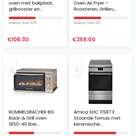
oven met bakplaat,
Oven Air Fryer –
grillrooster en
Roosteren, Grillen,
draaispies (100-250
Bakken, Braden, Airfry,
°C), 40 l
Opwarmen en
Already Sold: 50%
Already Sold: 51%
binnenruimte, 1500
Langzaam garen –
W, metaal/glas…
Geborsteld Roestvrij
€
106.30
€
359.00
Staal
ROMMELSBACHER BG
Amica SHC 11587 E
Back-& Grill oven
Staande fornuis met
1650-40 liter
keramische
bakruimte,
kookplaat