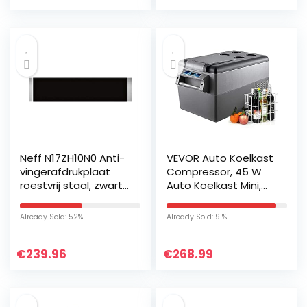
slaapkamer – Zwart
Bevestiging aan
Ramen, Dakramen,
Openslaande Ramen
(Airconditioning
Raamafdichting
500cm)
Neff N17ZH10N0 Anti-
VEVOR Auto Koelkast
vingerafdrukplaat
Compressor, 45 W
roestvrij staal, zwart,
Auto Koelkast Mini,
zilver, 21 l, 15 kg, 59,6
35 L Mini Koelkast,
cm, 50 cm, 14 cm
met Batterij
Already Sold: 52%
Already Sold: 91%
Beschermingssysteem
en Efficiënte Koeling,
€
239.96
€
268.99
veel Geschikt voor
veel Plaatsen, Boot,
Vrachtwagen, Auto
enzovoort