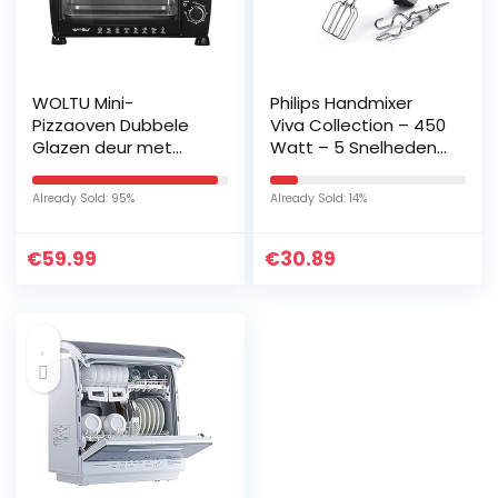
WOLTU Mini-
Philips Handmixer
Pizzaoven Dubbele
Viva Collection – 450
Glazen deur met
Watt – 5 Snelheden
Bakplaat en
– Turbo stand –
Braadpan met Timer
Eenvoudige
Already Sold: 95%
Already Sold: 14%
0-250 ° C 1400 W, 20
kloppermontage –
liter Zwart
Kegelvormige
€
59.99
€
30.89
klopper – Eenvoudige
ontgrendeling – Met
kneedaccessoire –
HR3741/00