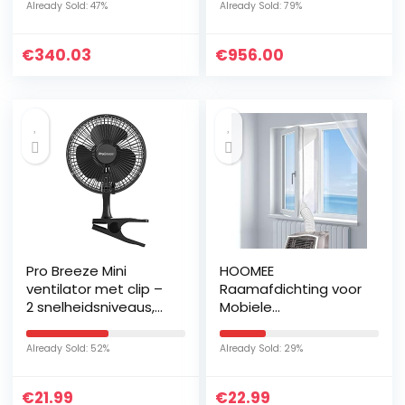
temperatuur van 60-
Already Sold: 47%
Already Sold: 79%
250 °C, 4
verwarmingsmodi
€
340.03
€
956.00
incl. convectie en grill,
binnenverlichting,
intrekbare knevel,
timer, 1650 Watt
Pro Breeze Mini
HOOMEE
ventilator met clip –
Raamafdichting voor
2 snelheidsniveaus,
Mobiele
15 cm, sterke +
Airconditioners,
stabiele klem –
Airconditioners,
Already Sold: 52%
Already Sold: 29%
ideaal als
Wasdrogers,
tafelventilator op
Afzuigluchtdrogers –
€
21.99
€
22.99
kantoor of thuis in de
Heteluchtstop voor