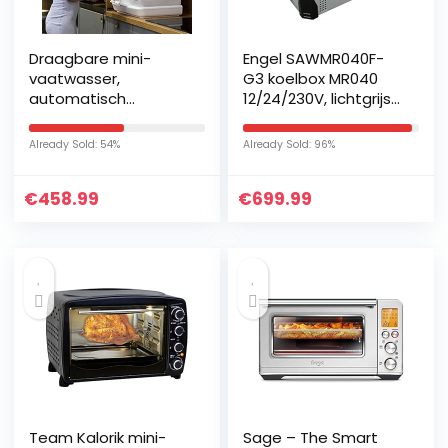
Draagbare mini-
Engel SAWMR040F-
vaatwasser,
G3 koelbox MR040
automatisch
12/24/230V, lichtgrijs
aanrecht, 5
– donkergrijs – rode
programma’s,
strepen
Already Sold: 54%
Already Sold: 96%
digitaal display,
bovenste en
€
458.99
€
699.99
onderste
sproeiarmen, 5,7…
Team Kalorik mini-
Sage – The Smart