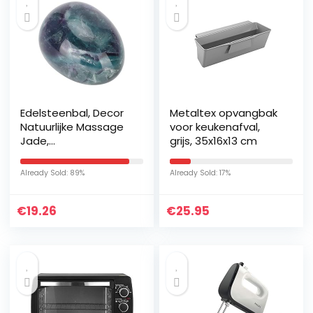
Edelsteenbal, Decor
Metaltex opvangbak
Natuurlijke Massage
voor keukenafval,
Jade,
grijs, 35x16x13 cm
Zakmassagestenen
voor Thuiskantoor
Already Sold: 89%
Already Sold: 17%
€
19.26
€
25.95