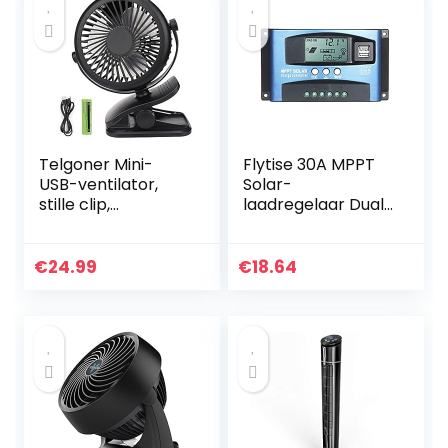
Telgoner Mini-
Flytise 30A MPPT
USB-ventilator,
Solar-
stille clip,
laadregelaar Dual
tafelventilator
USB LCD-scherm
met oplaadbare
Auto
batterij, 3
zonnecelpaneel
€
24.99
€
18.64
snelheden, 360
Oplaadregelaar
draaibare
instelbare
snelheden voor
slaapkamer,
kantoor,
kinderwagen en
camping