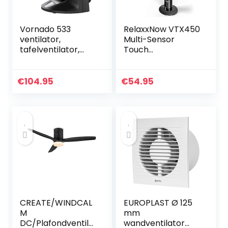
Vornado 533
RelaxxNow VTX450
ventilator,
Multi-Sensor
tafelventilator,
Touch
windmachine,
Torenventilator
compacte
met
ventilator, 48 W
temperatuurweer
€
104.95
€
54.95
gave, 110 cm, stille
zuilventilator met…
CREATE/WINDCAL
EUROPLAST Ø 125
M
mm
DC/Plafondventila
wandventilator