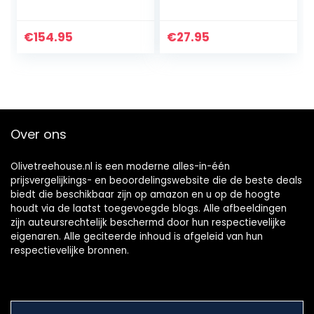
tor met licht DC-
afvoerlucht
motor zwart/Stil,
ventilator keuken
LED-licht, timer
toilet badkamer –
€
154.95
€
27.95
met timer/naloop
– kunststof – wit
Over ons
Olivetreehouse.nl is een moderne alles-in-één
prijsvergelijkings- en beoordelingswebsite die de beste deals
biedt die beschikbaar zijn op amazon en u op de hoogte
houdt via de laatst toegevoegde blogs. Alle afbeeldingen
zijn auteursrechtelijk beschermd door hun respectievelijke
eigenaren. Alle geciteerde inhoud is afgeleid van hun
respectievelijke bronnen.