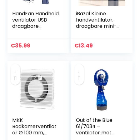
HandFan Handheld
iBazal Kleine
ventilator USB
handventilator,
draagbare
draagbare mini-
opvouwbare
ventilator,
elektrische
elektrische USB-
ventilator
ventilator,
€
35.99
€
13.49
Opvouwbaar 3
persoonlijke
snelheidsaanpassi
reisbureau-
ng Wind &
ventilator…
persoonlijke
ventilator op
batterijen voor
thuis/buiten/reize
n/kamperen
MKK
Out of the Blue
Badkamerventilat
61/7034 –
or Ø 100 mm,
ventilator met
standaard, stille
spuitfles, ca. 29