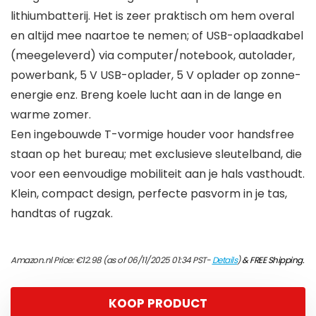
lithiumbatterij. Het is zeer praktisch om hem overal
en altijd mee naartoe te nemen; of USB-oplaadkabel
(meegeleverd) via computer/notebook, autolader,
powerbank, 5 V USB-oplader, 5 V oplader op zonne-
energie enz. Breng koele lucht aan in de lange en
warme zomer.
Een ingebouwde T-vormige houder voor handsfree
staan op het bureau; met exclusieve sleutelband, die
voor een eenvoudige mobiliteit aan je hals vasthoudt.
Klein, compact design, perfecte pasvorm in je tas,
handtas of rugzak.
Amazon.nl Price:
€
12.98
(as of 06/11/2025 01:34 PST-
Details
)
&
FREE Shipping
.
KOOP PRODUCT