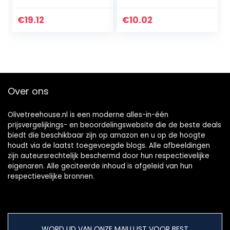
werking, laag
cm, blauw, van
energieverbruik,
kunststof, werkt
€
19.12
€
10.02
geschikt voor
op batterijen, in
badkamers en
geschenkdoos
keukens Ventilator
28dB/1m 26dB/3m
– 93m³/h
Over ons
Olivetreehouse.nl is een moderne alles-in-één
prijsvergelijkings- en beoordelingswebsite die de beste deals
biedt die beschikbaar zijn op amazon en u op de hoogte
houdt via de laatst toegevoegde blogs. Alle afbeeldingen
zijn auteursrechtelijk beschermd door hun respectievelijke
eigenaren. Alle geciteerde inhoud is afgeleid van hun
respectievelijke bronnen.
WORD LID VAN ONZE MAILLIJST VOOR BEST