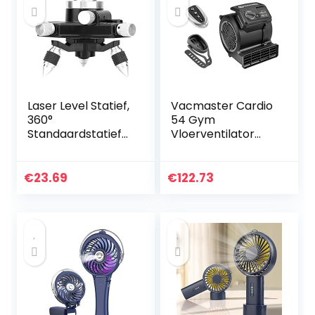
Laser Level Statief,
Vacmaster Cardio
360°
54 Gym
Standaardstatief
Vloerventilator
voor Laserniveau
met
voor Fixatie voor
afstandsbediening
Hoekaanpassing
Fiets Ventilator Stil,
€
23.69
€
122.73
3 snelheden
Tapijtdroger
Ventilator, klein en
licht voor koeling,
drogen en
waterschadeherst
el