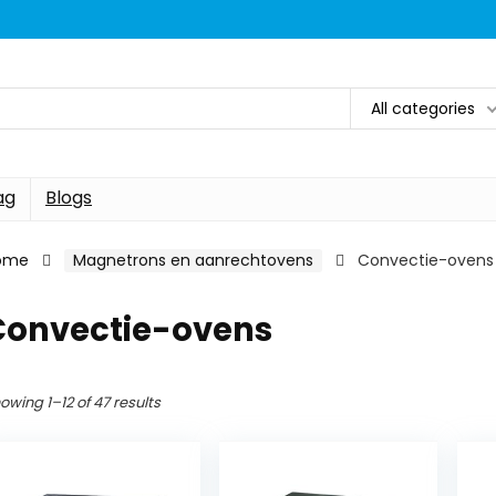
All categories
ag
Blogs
ome
Magnetrons en aanrechtovens
Convectie-ovens
Convectie-ovens
owing 1–12 of 47 results