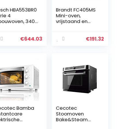
sch HBA553BR0
Brandt FC405MS
rie 4
Mini-oven,
bouwoven, 3400
vrijstaand en
71 l, roestvrij
compact, 2100 W,
aal
capaciteit 40 l,
multifunctioneel,
€
644.03
€
191.32
met 5 kookmodi,
gelijkmatig…
ecotec Bamba
Cecotec
stantcare
Stoomoven
ektrische
Bake&Steam
raightening
3000 Combi. 3 in 1