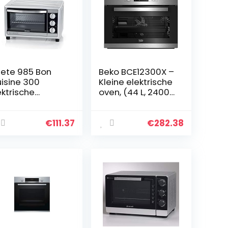
iete 985 Bon
Beko BCE12300X –
isine 300
Kleine elektrische
ektrische
oven, (44 L, 2400
aande oven,
W, 44 L, 2200 W)
00 W, roestvrij
aal
€
111.37
€
282.38