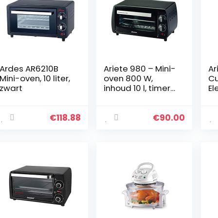
Ardes AR6210B
Ariete 980 – Mini-
Ar
Mini-oven, 10 liter,
oven 800 W,
Cu
zwart
inhoud 10 l, timer
El
en temperatuur,
st
kleur zwart
15
st
€
118.88
€
90.00