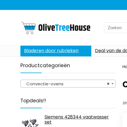
Search
for:
Bladeren door rubrieken
Deal van de d
Productcategorieën
H
Convectie-ovens
×
Topdeals!!
Sh
Siemens 428344 vaatwasser
set