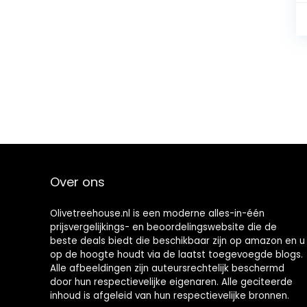
Over ons
Olivetreehouse.nl is een moderne alles-in-één
prijsvergelijkings- en beoordelingswebsite die de
beste deals biedt die beschikbaar zijn op amazon en u
op de hoogte houdt via de laatst toegevoegde blogs.
Alle afbeeldingen zijn auteursrechtelijk beschermd
door hun respectievelijke eigenaren. Alle geciteerde
inhoud is afgeleid van hun respectievelijke bronnen.