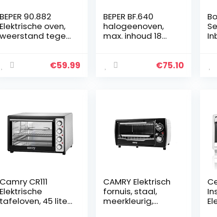
BEPER 90.882
BEPER BF.640
Bo
Elektrische oven,
halogeenoven,
Se
weerstand tegen
max. inhoud 18
In
kwarts, 1050 W,12 L,
liter, timer 60
W, 
Zwart
minuten, Wit
st
€
59.99
€
75.10
Camry CR111
CAMRY Elektrisch
C
Elektrische
fornuis, staal,
In
tafeloven, 45 liter,
meerkleurig,
El
roestvrij staal,
eenheidsmaat
St