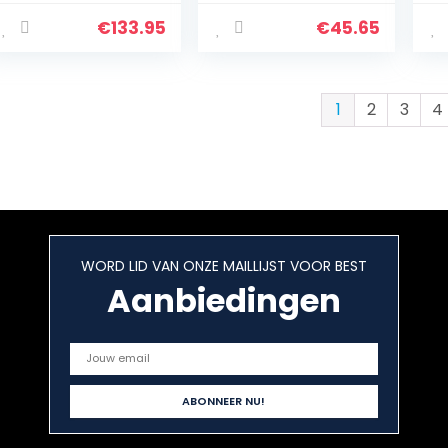
braadpan, timer,
Bo
temperatuurinste
Gl
€
133.95
€
45.65
lling, 2000 W
1
2
3
4
WORD LID VAN ONZE MAILLIJST VOOR BEST
Aanbiedingen