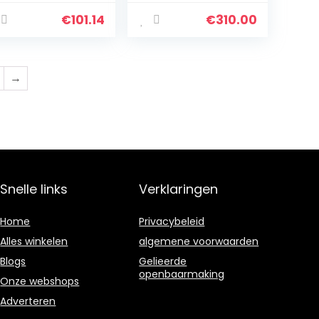
rstel, 1100
oven:
adde Borstel
stoomfunctie,
€
101.14
€
310.00
convectie en
luchtfriteuse, 30
liter inhoud, 7…
→
Snelle links
Verklaringen
Home
Privacybeleid
Alles winkelen
algemene voorwaarden
Blogs
Gelieerde
openbaarmaking
Onze webshops
Adverteren