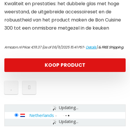
Kwaliteit en prestaties: het dubbele glas met hoge
weerstand, de uitgebreide accessoireset en de
robuustheid van het product maken de Bon Cuisine
300 tot een onmisbare metgezel in de keuken
Amazon.nl Price:
€
111.37
(as of 06/11/2025 15:41 PST-
Details
)
&
FREE Shipping
.
KOOP PRODUCT
Updating...
Netherlands
-
Updating...