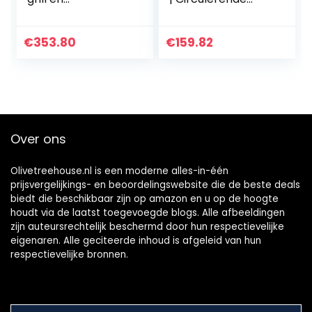
heteluchtfunctie
lucht | Pizzaoven |
tot 200 °C,
Dubbele beglazing
minioven inclusief
| Braadspit | Timer
€
353.80
€
159.82
voorverwarmingsf
| Inclusief
unctie, magnetron
bakplaten set |
met
Elektrische mini-
antiaanbaklaag
oven | 40 ° -230 °
pizzabord, zwart,
C | Geëmailleerd
MW 7752,zwart
Zwart | antraciet
Over ons
Olivetreehouse.nl is een moderne alles-in-één
prijsvergelijkings- en beoordelingswebsite die de beste deals
biedt die beschikbaar zijn op amazon en u op de hoogte
houdt via de laatst toegevoegde blogs. Alle afbeeldingen
zijn auteursrechtelijk beschermd door hun respectievelijke
eigenaren. Alle geciteerde inhoud is afgeleid van hun
respectievelijke bronnen.