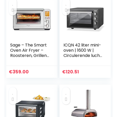
Sage – The Smart
ICQN 42 liter mini-
Oven Air Fryer –
oven | 1600 W |
Roosteren, Grillen,
Circulerende lucht
Bakken, Braden,
| Pizzaoven |
Airfry, Opwarmen
Dubbele beglazing
en Langzaam
| Timer | Inclusief
€
359.00
€
120.51
garen –
bakplaten set |
Geborsteld
Elektrische mini-
Roestvrij Staal
oven | 40 ° -230 °
C | Geëmailleerd |
zwart