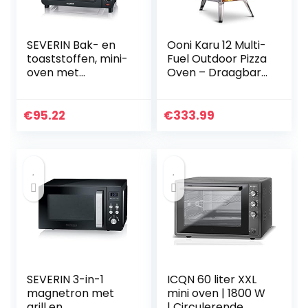
SEVERIN Bak- en
Ooni Karu 12 Multi-
toaststoffen, mini-
Fuel Outdoor Pizza
oven met
Oven – Draagbare
grillrooster,
houtgestookte en
bakplaat en
gas Pizza Oven –
kruimelplaat,
Outdoor Cooking
€
95.22
€
333.99
veelzijdige
Pizza Maker – Pizza
heteluchtoven
Oven Voor
met 14…
Authentieke Steen
Gebakken Pizza’s
– Aanrecht Pizza
Oven
SEVERIN 3-in-1
ICQN 60 liter XXL
magnetron met
mini oven | 1800 W
grill en
| Circulerende