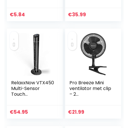
mini-
tafelventilator,
clipventilator,
€
5.84
€
35.99
auto-oscillerend,
360 graden
rotatie,
oplaadbare
traploze snelheid,
draagbare
ventilator voor
kantoor,
kinderwagen, 17
RelaxxNow VTX450
Pro Breeze Mini
Multi-Sensor
ventilator met clip
Touch
– 2
Torenventilator
snelheidsniveaus,
met
15 cm, sterke +
temperatuurweer
stabiele klem –
€
54.95
€
21.99
gave, 110 cm, stille
ideaal als
zuilventilator met…
tafelventilator op