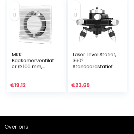
kantoor of thuis in
de slaapkamer –
Zwart
MKK
Laser Level Statief,
Badkamerventilat
360°
or Ø 100 mm,
Standaardstatief
standaard, stille
voor Laserniveau
werking, laag
voor Fixatie voor
energieverbruik,
Hoekaanpassing
€
19.12
€
23.69
geschikt voor
badkamers en
keukens Ventilator
28dB/1m 26dB/3m
– 93m³/h
Over ons