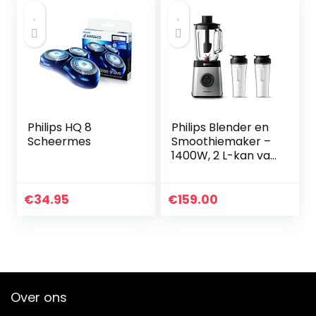
Philips HQ 8
Philips Blender en
Scheermes
Smoothiemaker –
1400W, 2 L-kan van
Glas,
Receptenapp,
Variabele Snelheid,
€
34.95
€
159.00
ProBlend 6 3D
(HR3655/00)
Over ons