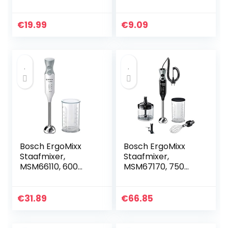
600ml Tritan
Chestnut clip
drinkfles
walnoot tang
draagbaar | 4
metaal
€
19.99
€
9.09
roestvrijstalen
notenkraker
messen (wit)
sheller
notenopener
keukengereedsch
ap
Bosch ErgoMixx
Bosch ErgoMixx
Staafmixer,
Staafmixer,
MSM66110, 600
MSM67170, 750
Watt, inclusief
Watt, inclusief
mixer-maatbeker,
hakmolen en
12 standen en
mixer-maatbeker,
€
31.89
€
66.85
turboknop, wit
12 standen en
turboknop, wit