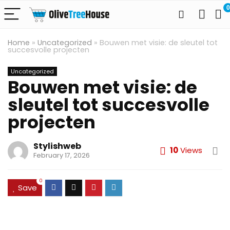
0
Home
»
Uncategorized
»
Bouwen met visie: de sleutel tot
succesvolle projecten
Uncategorized
Bouwen met visie: de
sleutel tot succesvolle
projecten
Stylishweb
10
Views
February 17, 2026
0
Save