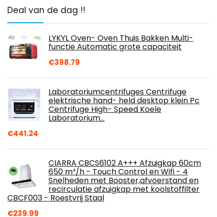
Deal van de dag !!
LYKYL Oven- Oven Thuis Bakken Multi-
functie Automatic grote capaciteit
€
398.79
Laboratoriumcentrifuges Centrifuge
elektrische hand- held desktop klein Pc
Centrifuge High- Speed​ Koele
Laboratorium…
€
441.24
CIARRA CBCS6102 A+++ Afzuigkap 60cm
650 m³/h - Touch Control en Wifi - 4
Snelheden met Booster,afvoerstand en
recirculatie afzuigkap met koolstoffilter
CBCF003 - Roestvrij Staal
€
239.99