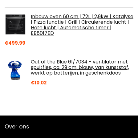
Inbouw oven 60 cm | 72L | 2,9kW | Katalyse
| Pizza functie | Grill | Circulerende lucht |
Hete lucht | Automatische timer |
EB8017ED
€
499.99
Out of the Blue 61/7034 - ventilator met
spuitfles, ca. 29 cm, blauw, van kunststof,
werkt op batterijen, in geschenkdoos
€
10.02
Over ons