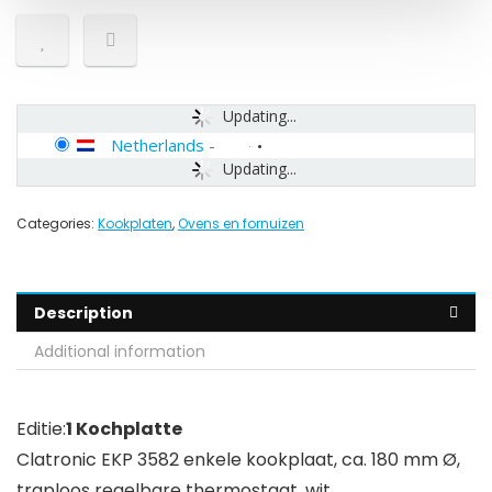
Updating...
Netherlands
-
Updating...
Categories:
Kookplaten
,
Ovens en fornuizen
Description
Additional information
Editie:
1 Kochplatte
Clatronic EKP 3582 enkele kookplaat, ca. 180 mm Ø,
traploos regelbare thermostaat, wit.