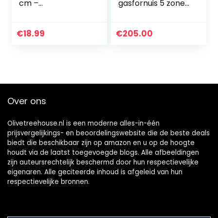
cm –
gasfornuis 5 zones
INTERKITCHEN©
glazen gasfornuis,
inbouw, LPG/NG-
gas,
€
18.99
€
205.00
batterijontsteking
(30.3″)
Over ons
Olivetreehouse.nl is een moderne alles-in-één
prijsvergelijkings- en beoordelingswebsite die de beste deals
biedt die beschikbaar zijn op amazon en u op de hoogte
houdt via de laatst toegevoegde blogs. Alle afbeeldingen
zijn auteursrechtelijk beschermd door hun respectievelijke
eigenaren. Alle geciteerde inhoud is afgeleid van hun
respectievelijke bronnen.