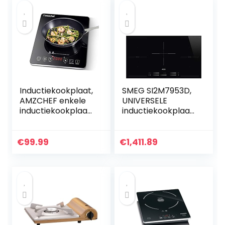
Inductiekookplaat,
SMEG SI2M7953D,
AMZCHEF enkele
UNIVERSELE
inductiekookplaat
inductiekookplaat,
met zwart
Black glass
gepolijst kristalglas
oppervlak,
€
99.99
€
1,411.89
ultradun
draagbaar…