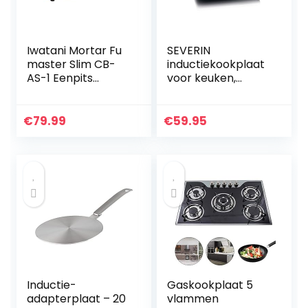
Iwatani Mortar Fu
SEVERIN
master Slim CB-
inductiekookplaat
AS-1 Eenpits
voor keuken,
fornuis, 74 mm
kantoor of
hoogte
camping,
hoogwaardige
€
79.99
€
59.95
kookplaat met
traploze
temperatuurregeli
ng, zwart, 2.000W,
KP 1071
Inductie-
Gaskookplaat 5
adapterplaat – 20
vlammen