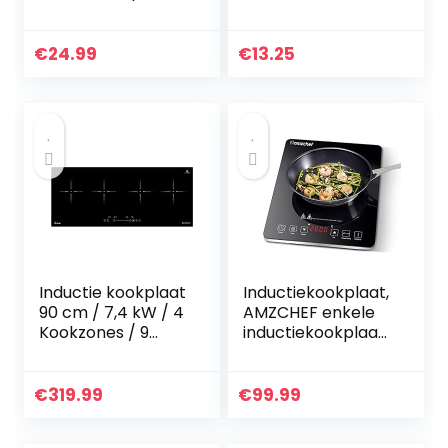
van roestvrij staal
kookplaat adapter
plaat
€
24.99
€
13.25
Inductie kookplaat
Inductiekookplaat,
90 cm / 7,4 kW / 4
AMZCHEF enkele
Kookzones / 9
inductiekookplaat
vermogensniveaus
met zwart
/Touch Slider /
gepolijst kristalglas
IND9020RL
oppervlak,
€
319.99
€
99.99
ultradun
draagbaar…