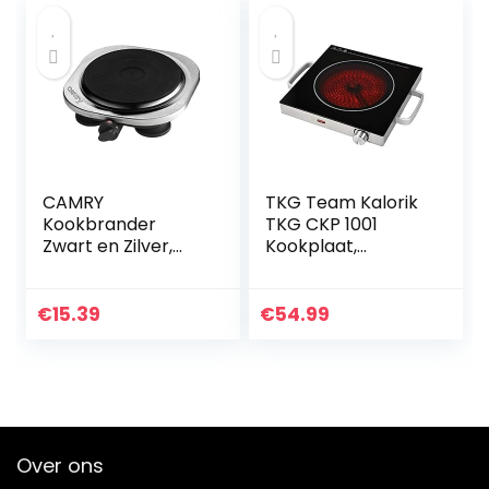
CAMRY
TKG Team Kalorik
Kookbrander
TKG CKP 1001
Zwart en Zilver,
Kookplaat,
Multicolor, One
temperatuurselec
Size
tie, zwart/zilver
€
15.39
€
54.99
Over ons