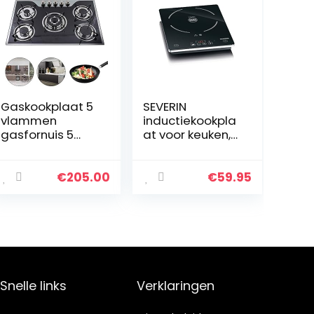
Gaskookplaat 5
SEVERIN
vlammen
inductiekookpla
gasfornuis 5
at voor keuken,
zones glazen
kantoor of
gasfornuis,
camping,
inbouw, LPG/NG-
hoogwaardige
€
205.00
€
59.95
gas,
kookplaat met
batterijontstekin
traploze
g (30.3″)
temperatuurreg
eling, zwart,
2.000W, KP 1071
Snelle links
Verklaringen