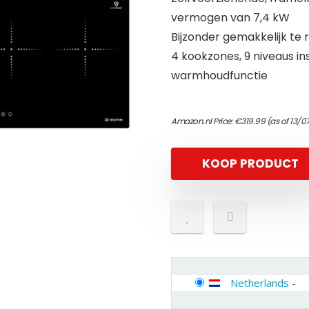
vermogen van 7,4 kW
Bijzonder gemakkelijk te
4 kookzones, 9 niveaus i
warmhoudfunctie
Amazon.nl Price:
€
319.99
(as of 13/0
KOOP PRODUCT
Netherlands
-