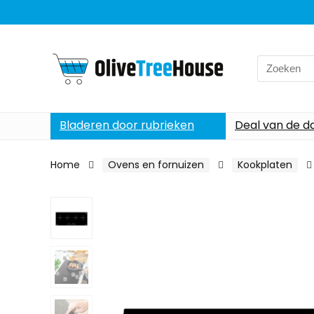
Search
for:
Bladeren door rubrieken
Deal van de d
Home
Ovens en fornuizen
Kookplaten