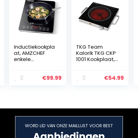
Inductiekookpla
TKG Team
at, AMZCHEF
Kalorik TKG CKP
enkele
1001 Kookplaat,
inductiekookpla
temperatuursel
at met zwart
ectie,
gepolijst
zwart/zilver
€
99.99
€
54.99
kristalglas
oppervlak,
ultradun
draagbaar…
WORD LID VAN ONZE MAILLIJST VOOR BEST
Aanbiedingen