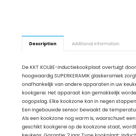
Description
Additional information
De KKT KOLBE-inductiekookplaat overtuigt door 
hoogwaardig SUPERKERAMIK glaskeramiek zorgt vo
onafhankelijk van andere apparaten in uw keuk
kookgerei. Het apparaat kan gemakkelijk worden
oogopslag. Elke kookzone kan in negen stappe
Een ingebouwde sensor bewaakt de temperatuur
Als een kookzone nog warm is, waarschuwt een L
geschikt kookgerei op de kookzone staat, wordt
keukens. Garantie: 2 jaar Type kookplaat: Indu