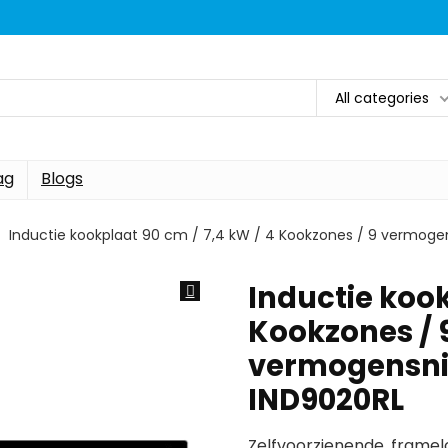
All categories
ag
Blogs
Inductie kookplaat 90 cm / 7,4 kW / 4 Kookzones / 9 vermoge
Inductie kook
Kookzones / 
vermogensniv
IND9020RL
Zelfvoorzienende, frame