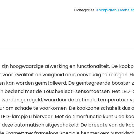
Categories:
Kookplaten
,
Ovens en
zijn hoogwaardige afwerking en functionaliteit. De kook
or kwaliteit en veiligheid en is eenvoudig te reinigen. 
en kan worden geïnstalleerd. De geïntegreerde booster z
 bediend met de TouchSelect-sensortoetsen. Het LED-disp
n worden geregeld, waardoor de optimale temperatuur v
 om schade te voorkomen. De kookzone schakelt dus aut
ED-lampje u hiervoor. Met de timerfunctie kunt u de kook
 deze automatisch uitgeschakeld. De breedte van de kook
ctie Frametype: frameloos Speciale kenmerken: Autarkis