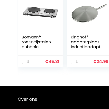
Bomann®
Kinghoff
roestvrijstalen
adapterplaat
dubbele
inductieadapter
kookplaat |
van roestvrij
kookplaat met 2
staal kookplaat
kookplaten |
adapter plaat
€
45.31
€
24.99
2500W |
elektrische
kookplaat met
Cool Touch
handgrepen |
kookplaten met
oververhittingsb
Over ons
eveiliging | DKP
5033 CB