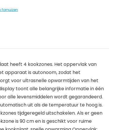
 fornuizen
plaat heeft 4 kookzones. Het oppervlak van
Het apparaat is autonoom, zodat het
orgt voor ultrasnelle opwarmtijden van het
lay toont alle belangrijke informatie in één
oor alle levensmiddelen wordt gegarandeerd.
omatisch uit als de temperatuur te hoog is.
zones tijdgeregeld uitschakelen. Als er geen
zone is 90 cm en is geschikt voor ruime
che kookplaat, snelle opwarming Oppervlak: