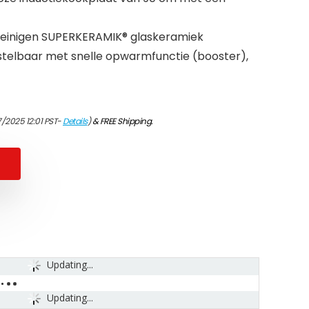
 reinigen SUPERKERAMIK® glaskeramiek
nstelbaar met snelle opwarmfunctie (booster),
7/2025 12:01 PST-
Details
)
&
FREE Shipping
.
Updating...
Updating...