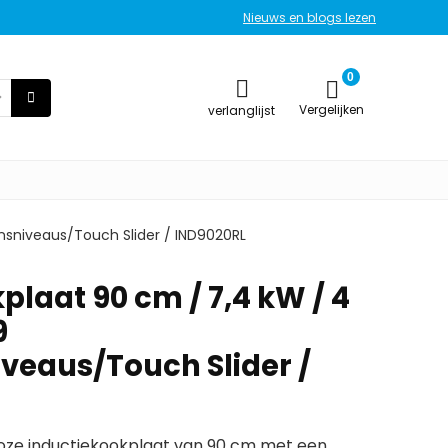
Nieuws en blogs lezen
0
Vergelijken
verlanglijst
nsniveaus/Touch Slider / IND9020RL
plaat 90 cm / 7,4 kW / 4
9
eaus/Touch Slider /
loze inductiekookplaat van 90 cm met een