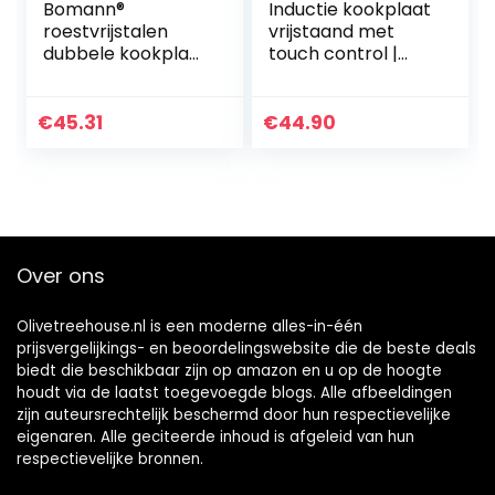
Bomann®
Inductie kookplaat
roestvrijstalen
vrijstaand met
dubbele kookplaat
touch control |
| kookplaat met 2
Elektrische
kookplaten |
kookplaat,
2500W |
draagbare
€
45.31
€
44.90
elektrische
enkele-
kookplaat met
inductiekookplaat
Cool Touch
2000 w
handgrepen |
kookplaten met
oververhittingsbev
Over ons
eiliging | DKP 5033
CB
Olivetreehouse.nl is een moderne alles-in-één
prijsvergelijkings- en beoordelingswebsite die de beste deals
biedt die beschikbaar zijn op amazon en u op de hoogte
houdt via de laatst toegevoegde blogs. Alle afbeeldingen
zijn auteursrechtelijk beschermd door hun respectievelijke
eigenaren. Alle geciteerde inhoud is afgeleid van hun
respectievelijke bronnen.