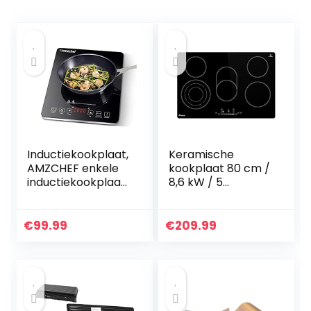
Inductiekookplaat,
Keramische
AMZCHEF enkele
kookplaat 80 cm /
inductiekookplaat
8,6 kW / 5
met zwart
Kookzones / 15
gepolijst kristalglas
vermogensniveaus
oppervlak,
/drievoudige en
€
99.99
€
209.99
ultradun
braadzone/Touch
draagbaar…
Slider / KF7705RL