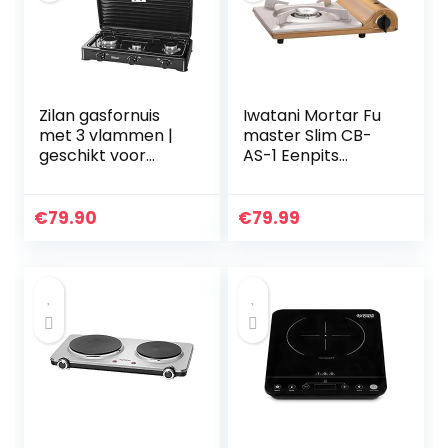
Zilan gasfornuis
Iwatani Mortar Fu
met 3 vlammen |
master Slim CB-
geschikt voor
AS-1 Eenpits
30/50 mbar |
fornuis, 74 mm
campingkookplaat
hoogte
| gaskookplaat |
€
79.90
€
79.99
propaangas |
kookplaat…