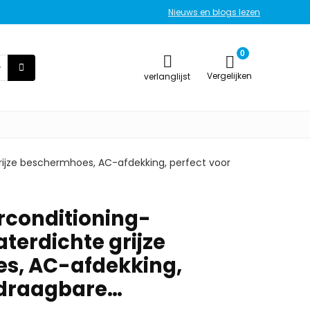
Nieuws en blogs lezen
0
Vergelijken
verlanglijst
rijze beschermhoes, AC-afdekking, perfect voor
rconditioning-
terdichte grijze
s, AC-afdekking,
 draagbare…