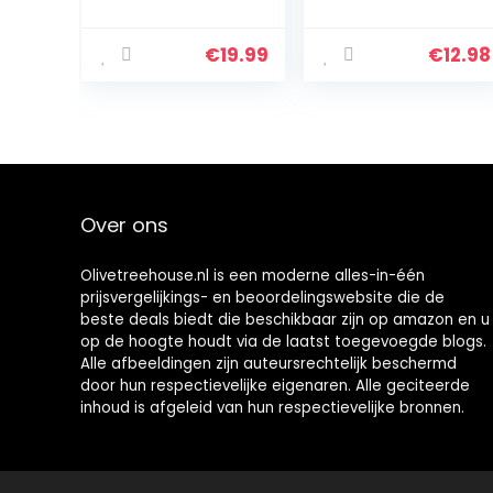
– Wit
luchtreiniger,
luchtbevochtige
r, stil, USB,
€
19.99
€
12.98
reismodel,
oplaadbaar,
lichtroze
Over ons
Olivetreehouse.nl is een moderne alles-in-één
prijsvergelijkings- en beoordelingswebsite die de
beste deals biedt die beschikbaar zijn op amazon en u
op de hoogte houdt via de laatst toegevoegde blogs.
Alle afbeeldingen zijn auteursrechtelijk beschermd
door hun respectievelijke eigenaren. Alle geciteerde
inhoud is afgeleid van hun respectievelijke bronnen.