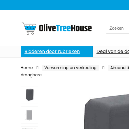
Search
for:
Bladeren door rubrieken
Deal van de d
Home
Verwarming en verkoeling
Aircondit
draagbare…