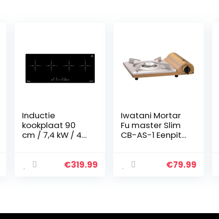
Inductie
Iwatani Mortar
kookplaat 90
Fu master Slim
cm / 7,4 kW / 4
CB-AS-1 Eenpits
Kookzones / 9
fornuis, 74 mm
vermogensnive
hoogte
aus/Touch
€
319.99
€
79.99
Slider /
IND9020RL