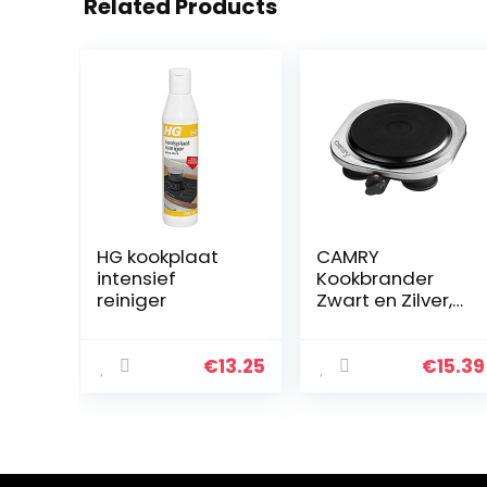
Related Products
HG kookplaat
CAMRY
intensief
Kookbrander
reiniger
Zwart en Zilver,
Multicolor, One
Size
€
13.25
€
15.39