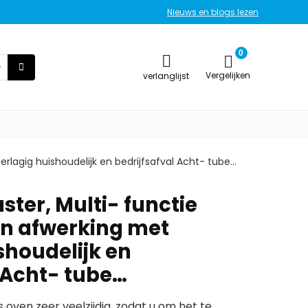
Nieuws en blogs lezen
0
Vergelijken
verlanglijst
ierlagig huishoudelijk en bedrijfsafval Acht- tube…
ster, Multi- functie
en afwerking met
shoudelijk en
l Acht- tube…
is oven zeer veelzijdig, zodat u om het te