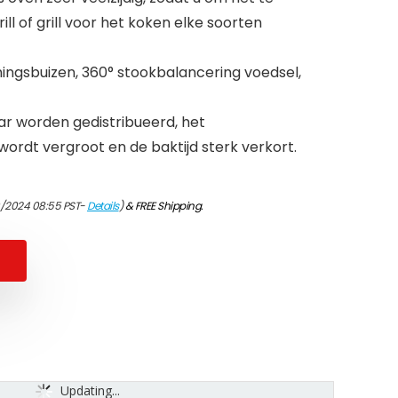
ill of grill voor het koken elke soorten
mingsbuizen, 360° stookbalancering voedsel,
r worden gedistribueerd, het
rdt vergroot en de baktijd sterk verkort.
0/2024 08:55 PST-
Details
)
&
FREE Shipping
.
Updating...