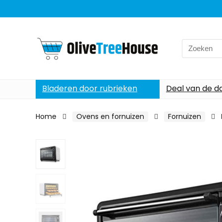
Search
for:
Bladeren door rubrieken
Deal van de d
Home
Ovens en fornuizen
Fornuizen