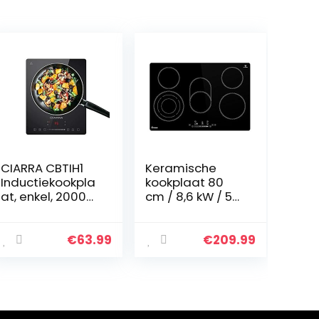
CIARRA CBTIH1
Keramische
Inductiekookpla
kookplaat 80
at, enkel, 2000
cm / 8,6 kW / 5
W, touch-
Kookzones / 15
bediening,
vermogensnive
inductiekookpla
aus/drievoudig
€
63.99
€
209.99
at met 8
e en
standen, 8
braadzone/Tou
temperatuurniv
ch Slider /
eaus, mobiel,
KF7705RL
camping,