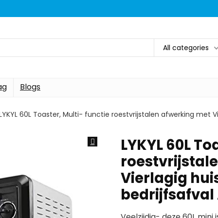
All categories
ag
Blogs
LYKYL 60L Toaster, Multi- functie roestvrijstalen afwerking met V
LYKYL 60L Toa
roestvrijstal
Vierlagig hui
bedrijfsafva
Veelzijdig- deze 60L mini 