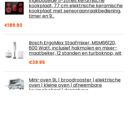
Ingebouwde 5-zones keramische
kookplaat, 77 cm elektrische keramische
kookplaat met sensoraanraakbediening,
timer en 9…
€
189.90
Bosch ErgoMixx Staafmixer, MSM66120,
600 Watt, inclusief hakmolen en mixer-
maatbeker, 12 standen en turboknop, wit
€
38.95
Mini-oven 9L | broodrooster | elektrische
oven | kleine oven | afneembare
kruimelschaal | draagbare
kook/bakken/grill…
€
104.61
WDSZXH Slimme vaatwassers, huiskeuken
kleine wassen vaatwasser met 5 modi,