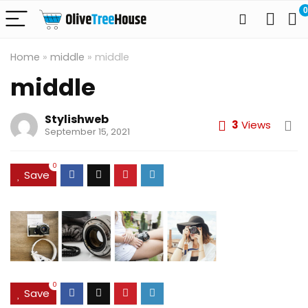
0
Home
»
middle
»
middle
middle
Stylishweb
3
Views
September 15, 2021
0
Save
0
Save