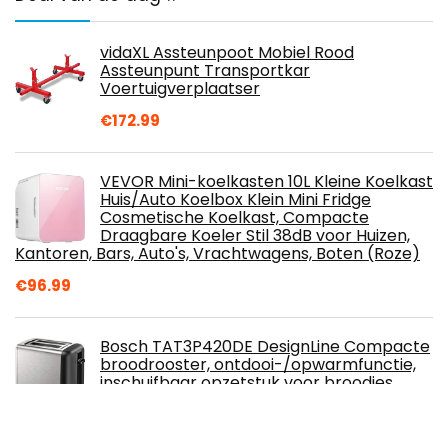
vidaXL Assteunpoot Mobiel Rood
Assteunpunt Transportkar
Voertuigverplaatser
€
172.99
VEVOR Mini-koelkasten 10L Kleine Koelkast
Huis/Auto Koelbox Klein Mini Fridge
Cosmetische Koelkast, Compacte
Draagbare Koeler Stil 38dB voor Huizen,
Kantoren, Bars, Auto's, Vrachtwagens, Boten (Roze)
€
96.99
Bosch TAT3P420DE DesignLine Compacte
broodrooster, ontdooi-/opwarmfunctie,
inschuifbaar opzetstuk voor broodjes,
automatische uitschakeling, 970 W,
roestvrij staal/zwart