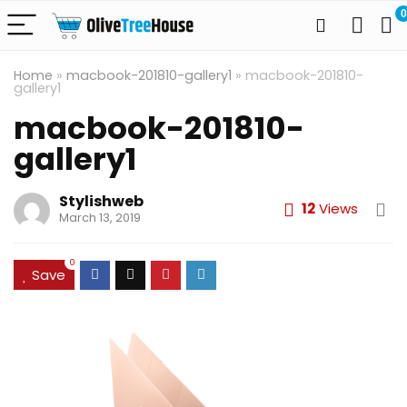
0
Home
»
macbook-201810-gallery1
»
macbook-201810-
gallery1
macbook-201810-
gallery1
Stylishweb
12
Views
March 13, 2019
0
Save