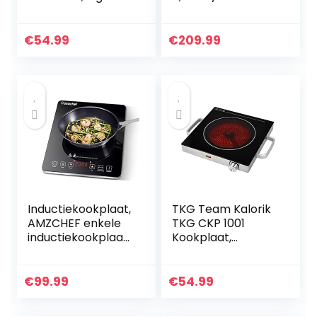
display en
Kookzones / 15
sensorknoppen,
vermogensniveaus
oververhittingsbev
/drievoudige en
€
54.99
€
209.99
eiliging, timer, 6…
braadzone/Touch
Slider / KF7705RL
Inductiekookplaat,
TKG Team Kalorik
AMZCHEF enkele
TKG CKP 1001
inductiekookplaat
Kookplaat,
met zwart
temperatuurselec
gepolijst kristalglas
tie, zwart/zilver
oppervlak,
€
99.99
€
54.99
ultradun
draagbaar…