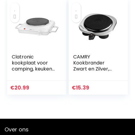
Clatronic
CAMRY
kookplaat voor
Kookbrander
camping, keuken
Zwart en Zilver,
of kantoor |
Multicolor, One
kookplaat 1er: Ø
Size
ca. 180 mm |
€
20.99
€
15.39
kookplaat met
traploos regelbare
thermostaat &
controlelampje |
hittebestendige
coating | 1500W |
Over ons
EKP 3582