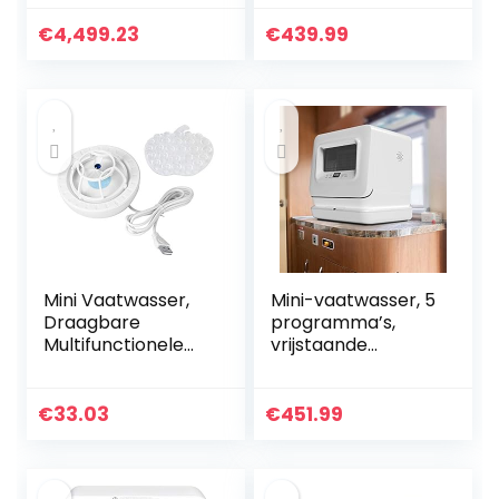
Vaatwasser,
des, werkt
Intelligente
met/zonder
€
4,499.23
€
439.99
Zelfstandige
wateraansluiting,
Vaatwasser,
5…
Roterende Jet…
Mini Vaatwasser,
Mini-vaatwasser, 5
Draagbare
programma’s,
Multifunctionele
vrijstaande
Huishoudelijke USB
tafelvaatwasser,
Vaatwasser,
installatievrij, 360°
Compacte
wassen,
€
33.03
€
451.99
Hogedruk Water
aanraakbediening
Ultrasone
…
Vaatwasser…