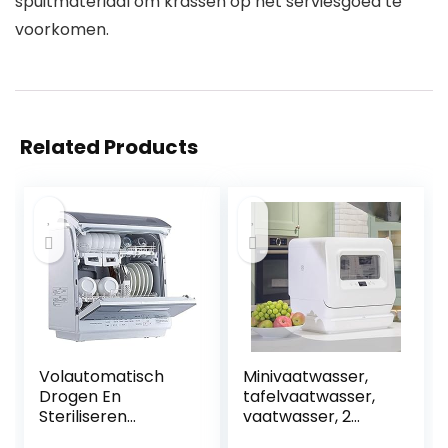
spuitmateriaal om krassen op het serviesgoed te
voorkomen.
Related Products
Volautomatisch
Minivaatwasser,
Drogen En
tafelvaatwasser,
Steriliseren
vaatwasser, 2
Desktop
waterinlaatmetho