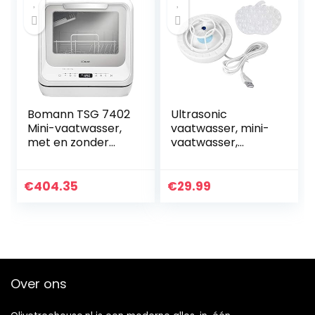
Bomann TSG 7402
Ultrasonic
Mini-vaatwasser,
vaatwasser, mini-
met en zonder
vaatwasser,
wateraansluiting
draagbare
te gebruiken,
restaurant van het
ruimte voor 2
hotel keuken
€
404.35
€
29.99
couvertss, 5
(Color : Blue)
programma’s…
Over ons