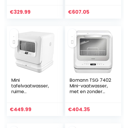
Vaatwasser, Laag
Geluidsniveau, 5
€
329.99
€
607.05
Intelligente
Wasmodi, Desktop
Fruit En…
Mini
Bomann TSG 7402
tafelvaatwasser,
Mini-vaatwasser,
ruime
met en zonder
volautomatische
wateraansluiting
huishoudelijke
te gebruiken,
vaatwasser Met 5
ruimte voor 2
€
449.99
€
404.35
wasstanden,
couvertss, 5
digitaal display,
programma’s…
waterontharder…