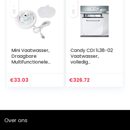
Mini Vaatwasser,
Candy CDI 1L38-02
Draagbare
Vaatwasser,
Multifunctionele
volledig
Huishoudelijke USB
geïntegreerd, 13
Vaatwasser,
couverts, A+
Compacte
(volledig
€
33.03
€
326.72
Hogedruk Water
geïntegreerd, LED,
Ultrasone
mand, 13 couverts,
Vaatwasser…
53 dB, A)
Over ons