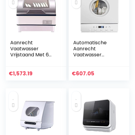
Aanrecht
Automatische
Vaatwasser
Aanrecht
Vrijstaand Met 6
Vaatwasser
Couverts –
Draagbare Mini
Tafelblad Uv-
Vaatwasser, Laag
Desinfectie
Geluidsniveau, 5
€
1,573.19
€
607.05
Vaatwasser, Touch
Intelligente
The Button 360
Wasmodi, Desktop
Graden En…
Fruit En…