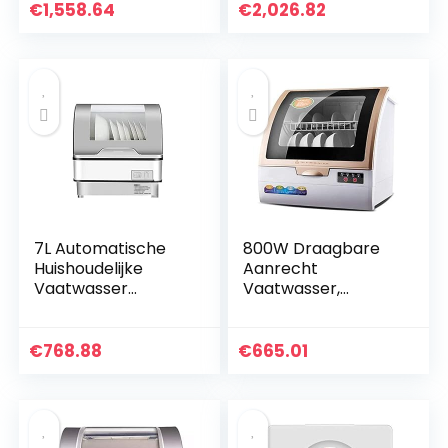
Compact 4L
Opslag , Huiskeuken
€
1,558.64
€
2,026.82
Waterverbruik
Vrijstaande
Keuken
Vaatwasser
Vaatwasmachine
praktisch
Vaatdroger…
7L Automatische
800W Draagbare
Huishoudelijke
Aanrecht
Vaatwasser
Vaatwasser,
Installatie-Gratis
Huishoudelijke
Kleine Mini Desktop
Volautomatische
Desinfectie En
Desktop
€
768.88
€
665.01
Luchtdroging,
Vaatwasser
Hoge…
Compact Met 6
Couverts En…