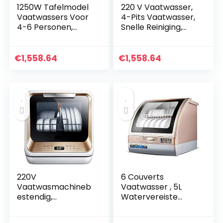
1250W Tafelmodel
220 V Vaatwasser,
Vaatwassers Voor
4-Pits Vaatwasser,
4-6 Personen,
Snelle Reiniging,
Keuken
Energiezuinig Droog
Ingebouwde
Servies, Compacte
Vaatwasser, Snelle
Aanrecht
€
1,558.64
€
1,558.64
Reiniging,
Vaatwasser-
Energiezuinig,
950W…
Droog…
220V
6 Couverts
Vaatwasmachineb
Vaatwasser , 5L
estendig,
Watervereiste
Energiezuinig,
Energiezuinig, Mand
Snelle Reiniging,
Extra Afdruiprek