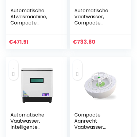
Automatische
Automatische
Afwasmachine,
Vaatwasser,
Compacte
Compacte
Afwasmachine Van
Aanrechtvaatwass
Het Bureautype,
er, Desinfectie
Intelligente
Drogen
€
471.91
€
733.80
Afwasmachine Met
Vaatwasser,
Droogfunctie,
Capaciteit Voor 6
Luxueus…
Couverts, Laag…
Automatische
Compacte
Vaatwasser,
Aanrecht
Intelligente
Vaatwasser
Desktop-
Draagbaar,