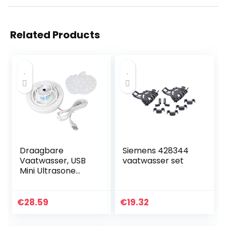
Related Products
Draagbare
Siemens 428344
Vaatwasser, USB
vaatwasser set
Mini Ultrasone
Vaatwasser,
Multifunctioneel
Huishouden
€
28.59
€
19.32
Veiliger Hogedruk
Water