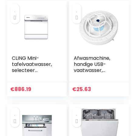
Afwasmachine…
CLING Mini-
Afwasmachine,
tafelvaatwasser,
handige USB-
selecteer
vaatwasser,
onafhankelijk een
multifunctionele
wastijd van
mini voor de
10/20/30 min en
keuken van het
€
886.19
€
25.63
droog met
thuishotelrestaura
restwarmte…
nt(blue)