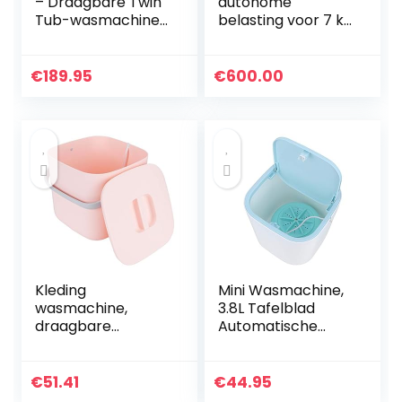
– Draagbare Twin
autonome
Tub-wasmachine
belasting voor 7 kg
– Ideaal voor
1400 tr/min A + + +
kamperen,
witte wasmachine
caravans, kleine
– wasmachines
€
189.95
€
600.00
woonruimtes –
(autonome, voor…
geen sanitair…
Kleding
Mini Wasmachine,
wasmachine,
3.8L Tafelblad
draagbare
Automatische
wasmachine, mini
Wasmachine USB
8L huishouden voor
Aangedreven
thuis
Draagbare
€
51.41
€
44.95
slaapzaal(Pink)
Ondergoed