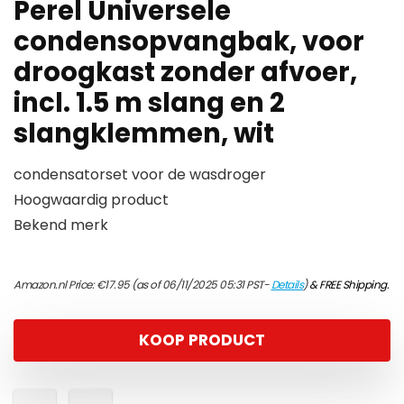
Perel Universele
condensopvangbak, voor
droogkast zonder afvoer,
incl. 1.5 m slang en 2
slangklemmen, wit
condensatorset voor de wasdroger
Hoogwaardig product
Bekend merk
Amazon.nl Price:
€
17.95
(as of 06/11/2025 05:31 PST-
Details
)
&
FREE Shipping
.
KOOP PRODUCT