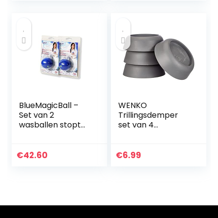
Wasmachine voor
Kamperen…
BlueMagicBall –
WENKO
Set van 2
Trillingsdemper
wasballen stopt
set van 4
zweetgeur en
monteerbaar
bacteriën in de
onder de
wasmachine en de
wasmachine grijs
€
42.60
€
6.99
wasmachine