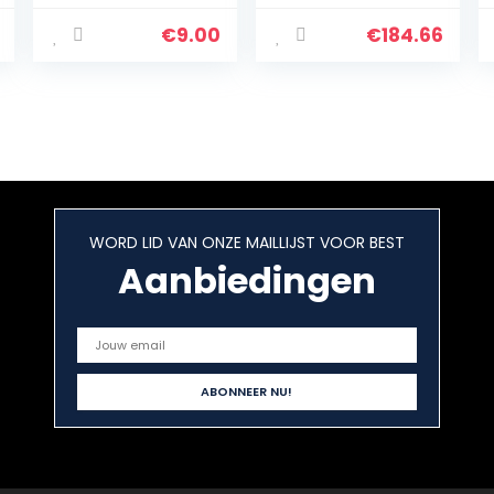
vaatwassers en
wasmachines,
€
9.00
€
184.66
herbruikbare
magnetische
kalkverwijderaar
en ontkalker,
trommel- en
interieurreiniger,
veganistisch en
niet giftig,
WORD LID VAN ONZE MAILLIJST VOOR BEST
Aanbiedingen