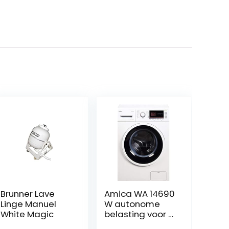
Brunner Lave
Amica WA 14690
Linge Manuel
W autonome
White Magic
belasting voor 7
kg 1400 tr/min A