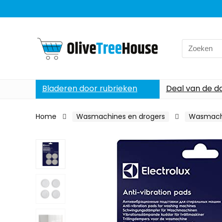
Search
for:
Bladeren door rubrieken
Deal van de d
Home
Wasmachines en drogers
Wasmach