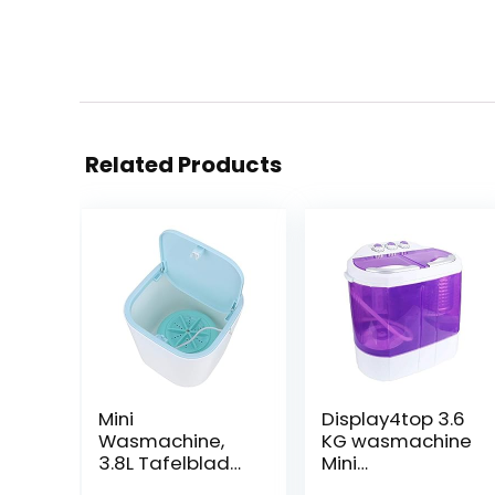
Related Products
Mini
Display4top 3.6
Wasmachine,
KG wasmachine
3.8L Tafelblad
Mini
Automatische
wasmachine(pa