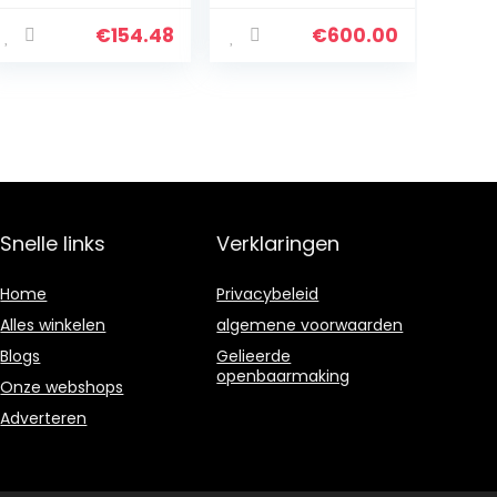
+ + + witte
wasmachine –
€
154.48
€
600.00
wasmachines
(autonome,
voor…
Snelle links
Verklaringen
Home
Privacybeleid
Alles winkelen
algemene voorwaarden
Blogs
Gelieerde
openbaarmaking
Onze webshops
Adverteren