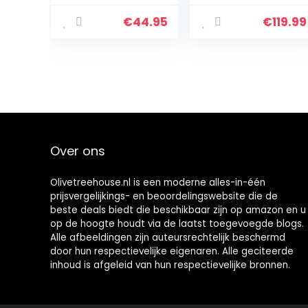
Wasmachine
ars)
USB
€
44.95
€
119.99
Aangedreven
Draagbare
Ondergoed
Wasmachine
voor Kamperen…
Over ons
Olivetreehouse.nl is een moderne alles-in-één
prijsvergelijkings- en beoordelingswebsite die de
beste deals biedt die beschikbaar zijn op amazon en u
op de hoogte houdt via de laatst toegevoegde blogs.
Alle afbeeldingen zijn auteursrechtelijk beschermd
door hun respectievelijke eigenaren. Alle geciteerde
inhoud is afgeleid van hun respectievelijke bronnen.