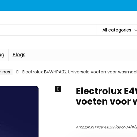
All categories
ag
Blogs
ines
Electrolux E4WHPA02 Universele voeten voor wasmachi
Electrolux E
voeten voor 
Amazon.nl Price:
€
6.39
(as of 04/11/