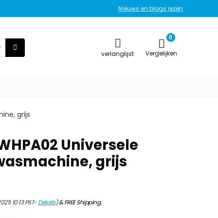
Nieuws en blogs lezen
0
Vergelijken
verlanglijst
ne, grijs
4WHPA02 Universele
wasmachine, grijs
2025 10:13 PST-
Details
)
&
FREE Shipping
.