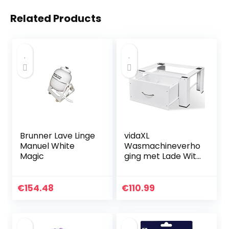
Related Products
Brunner Lave Linge
vidaXL
Manuel White
Wasmachineverho
Magic
ging met Lade Wit
Wasmachine
Verhoger Voetstuk
Platform
€
154.48
€
110.99