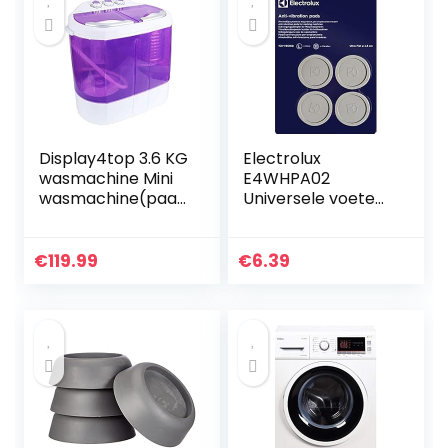
Display4top 3.6 KG
Electrolux
wasmachine Mini
E4WHPA02
wasmachine(paar
Universele voeten
s)
voor wasmachine,
grijs
€
119.99
€
6.39