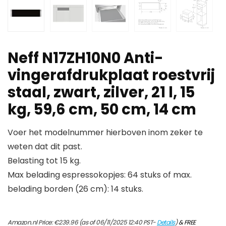
Neff N17ZH10N0 Anti-
vingerafdrukplaat roestvrij
staal, zwart, zilver, 21 l, 15
kg, 59,6 cm, 50 cm, 14 cm
Voer het modelnummer hierboven inom zeker te
weten dat dit past.
Belasting tot 15 kg.
Max belading espressokopjes: 64 stuks of max.
belading borden (26 cm): 14 stuks.
Amazon.nl Price:
€
239.96
(as of 06/11/2025 12:40 PST-
Details
)
&
FREE