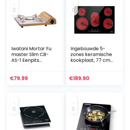
Iwatani Mortar Fu
Ingebouwde 5-
master Slim CB-
zones keramische
AS-1 Eenpits
kookplaat, 77 cm
fornuis, 74 mm
elektrische
hoogte
keramische
kookplaat met
€
79.99
€
189.90
sensoraanraakbed
iening, timer en 9…