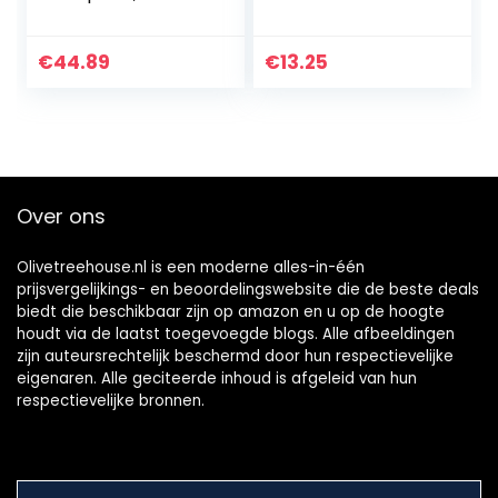
Massakookplaten,
1X Ø 15 Cm, 1X Ø 18
Cm, Traploze
€
44.89
€
13.25
Temperatuurinstel
ling, Roestvrij Staal,
Zwart, L 46 X B 29 X
7,7 cm
Over ons
Olivetreehouse.nl is een moderne alles-in-één
prijsvergelijkings- en beoordelingswebsite die de beste deals
biedt die beschikbaar zijn op amazon en u op de hoogte
houdt via de laatst toegevoegde blogs. Alle afbeeldingen
zijn auteursrechtelijk beschermd door hun respectievelijke
eigenaren. Alle geciteerde inhoud is afgeleid van hun
respectievelijke bronnen.