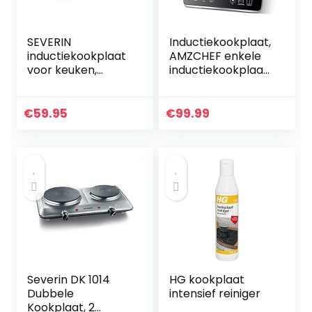
SEVERIN
Inductiekookplaat,
inductiekookplaat
AMZCHEF enkele
voor keuken,
inductiekookplaat
kantoor of
met zwart
camping,
gepolijst kristalglas
hoogwaardige
oppervlak,
€
59.95
€
99.99
kookplaat met
ultradun
traploze
draagbaar…
temperatuurregeli
ng, zwart, 2.000W,
KP 1071
Severin DK 1014
HG kookplaat
Dubbele
intensief reiniger
Kookplaat, 2