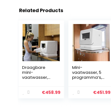
Related Products
Draagbare
Mini-
mini-
vaatwasser, 5
vaatwasser,
programma’s,
automatisch
vrijstaande
aanrecht, 5
tafelvaatwasse
programma’s,
r, installatievrij,
€
458.99
€
451.99
digitaal display,
360° wassen,
bovenste en
aanraakbedieni
onderste
ng…