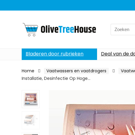
Search
for:
Bladeren door rubrieken
Deal van de d
Home
Vaatwassers en vaatdrogers
Vaatw
Installatie, Desinfectie Op Hoge…