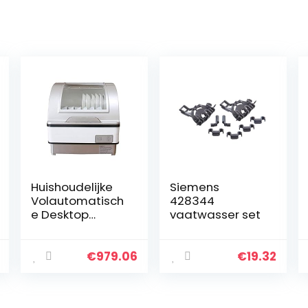
Huishoudelijke
Siemens
Volautomatisch
428344
e Desktop
vaatwasser set
Vaatwasser,
Compacte
Vaatwasser
€
979.06
€
19.32
Vrijstaande
Vaatwasser
Voor Thuis