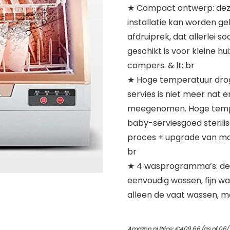
★ Compact ontwerp: deze
installatie kan worden ge
afdruiprek, dat allerlei 
geschikt is voor kleine h
campers. & lt; br
★ Hoge temperatuur droge
servies is niet meer nat
meegenomen. Hoge temper
baby-serviesgoed sterili
proces + upgrade van mot
br
★ 4 wasprogramma’s: de 
eenvoudig wassen, fijn w
alleen de vaat wassen, m
Amazon.nl Price:
€
409.66
(as of 06/