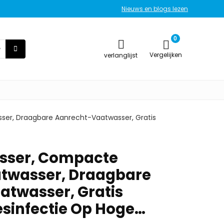
Nieuws en blogs lezen
0
Vergelijken
verlanglijst
er, Draagbare Aanrecht-Vaatwasser, Gratis
sser, Compacte
twasser, Draagbare
twasser, Gratis
Desinfectie Op Hoge…