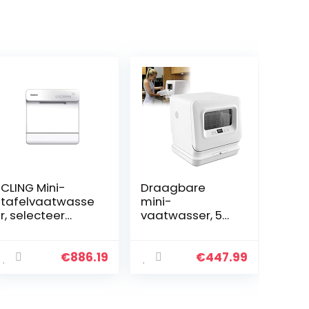
CLING Mini-
Draagbare
tafelvaatwasse
mini-
r, selecteer
vaatwasser, 5
onafhankelijk
programma’s,
een wastijd van
digitaal display,
10/20/30 min en
waterontharder,
€
886.19
€
447.99
droog met
bovenste en
restwarmte…
onderste
sproeiarmen, 5,7