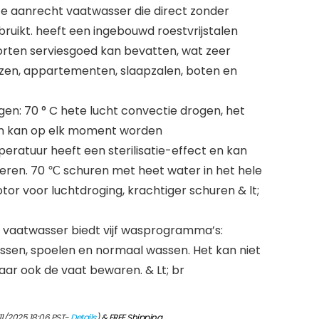
 aanrecht vaatwasser die direct zonder
bruikt. heeft een ingebouwd roestvrijstalen
soorten serviesgoed kan bevatten, wat zeer
uizen, appartementen, slaapzalen, boten en
n: 70 ° C hete lucht convectie drogen, het
 en kan op elk moment worden
atuur heeft een sterilisatie-effect en kan
seren. 70 ℃ schuren met heet water in het hele
or voor luchtdroging, krachtiger schuren & lt;
vaatwasser biedt vijf wasprogramma’s:
assen, spoelen en normaal wassen. Het kan niet
aar ook de vaat bewaren. & Lt; br
11/2025 18:06 PST-
Details
)
&
FREE Shipping
.