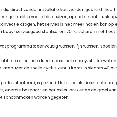
e direct zonder installatie kan worden gebruikt. heeft 
zeer geschikt is voor kleine huizen, appartementen, slaap
 convectie drogen, het servies is niet meer nat en kan
an baby-serviesgoed steriliseren. 70 ℃ schuren met heet
wasprogramma’s: eenvoudig wassen, fijn wassen, spoelen 
en, dubbele roterende driedimensionale spray, sterke wat
e laten. Met de snelle cyclus kunt u items in slechts 40 m
 gedesinfecteerd, is gezond. Het speciale desinfectiepr
gt, energie bespaart en het milieu ontziet en de groei va
et schoonmaken worden gegeten.