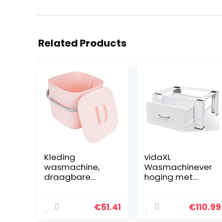
Related Products
Kleding
vidaXL
wasmachine,
Wasmachinever
draagbare
hoging met
wasmachine,
Lade Wit
mini 8L
Wasmachine
huishouden voor
Verhoger
€
51.41
€
110.99
thuis
Voetstuk