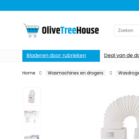
Search
for:
Bladeren door rubrieken
Deal van de d
Home
Wasmachines en drogers
Wasdroge