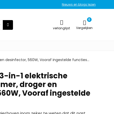
Nieuws en blogs lezen
0
Vergelijken
verlanglijst
 en desinfector, 560W, Vooraf ingestelde functies…
3-in-1 elektrische
mer, droger en
 560W, Vooraf ingestelde
erboven inom zeker te weten dat dit past.