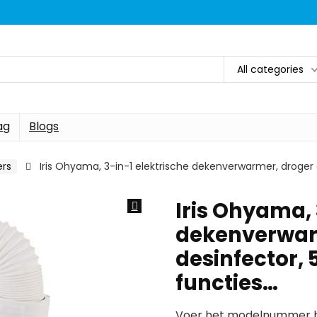
All categories
ag
Blogs
rs
Iris Ohyama, 3-in-1 elektrische dekenverwarmer, droger
Iris Ohyama, 
dekenverwar
desinfector,
functies…
Voer het modelnummer hi