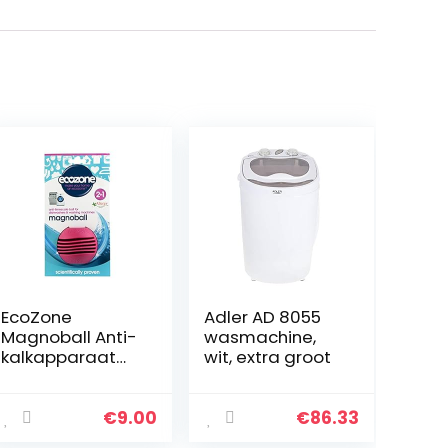
EcoZone
Adler AD 8055
Magnoball Anti-
wasmachine,
kalkapparaat
wit, extra groot
voor
vaatwassers en
wasmachines,
€
9.00
€
86.33
herbruikbare