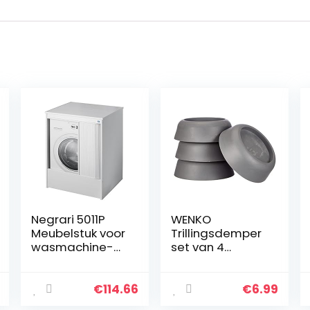
Negrari 5011P
WENKO
Meubelstuk voor
Trillingsdemper
wasmachine-
set van 4
bekleding met
monteerbaar
schuifdeur voor
onder de
buiten,
wasmachine
€
114.66
€
6.99
kunsthars, wit,
grijs