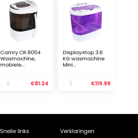
Camry CR 8054
Display4top 3.6
Wasmachine,
KG wasmachine
mobiele
Mini
wasmachine,
wasmachine(pa
voor camping,
ars)
klein
€
81.24
€
119.99
huishouden,
wassen en
centrifugeren
Snelle links
Verklaringen