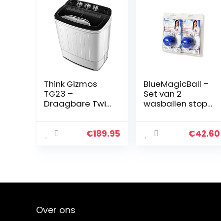
Think Gizmos
BlueMagicBall –
TG23 –
Set van 2
Draagbare Twin
wasballen stopt
Tub-
zweetgeur en
wasmachine –
bacteriën in de
Ideaal voor
wasmachine en
€
189.95
€
42.60
kamperen,
de wasmachine
caravans, kleine
woonruimtes –
geen sanitair…
Over ons