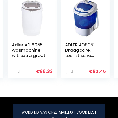
Adler AD 8055
ADLER AD8051
wasmachine,
Draagbare,
wit, extra groot
toeristische
wasmachine
met een
capaciteit van 3
€
86.33
€
60.45
kg, wit/blauw
[Energieklasse
A++]
WORD LID VAN ONZE MAILLIJST VOOR BEST