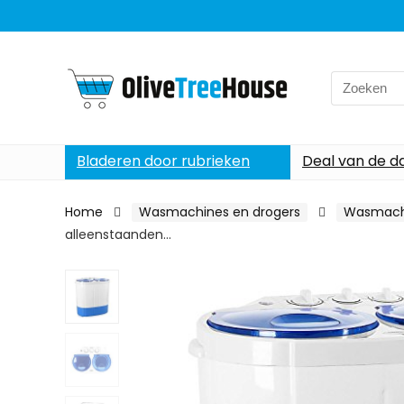
Search
for:
Bladeren door rubrieken
Deal van de d
Home
Wasmachines en drogers
Wasmach
alleenstaanden…