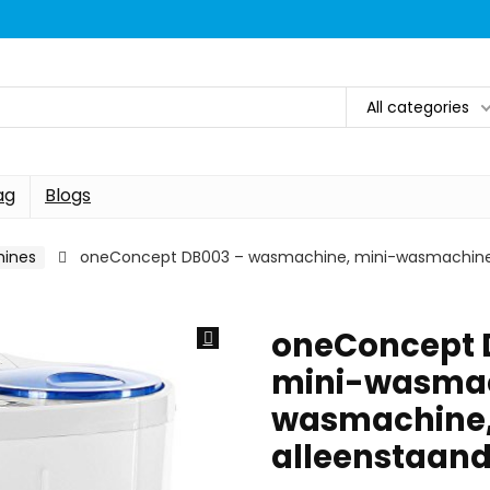
All categories
ag
Blogs
ines
oneConcept DB003 – wasmachine, mini-wasmachine,
oneConcept 
mini-wasmac
wasmachine, 
alleenstaan