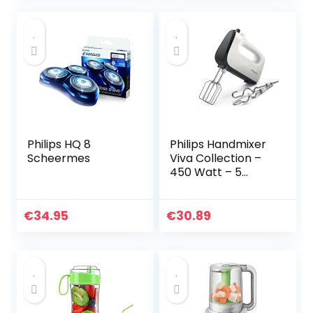
1 knop – Inclusief
beker – HR2531/00
Philips HQ 8
Philips Handmixer
Scheermes
Viva Collection –
450 Watt – 5
Snelheden – Turbo
stand –
Eenvoudige
€
34.95
€
30.89
kloppermontage –
Kegelvormige
klopper –
Eenvoudige
ontgrendeling –
Met
kneedaccessoire –