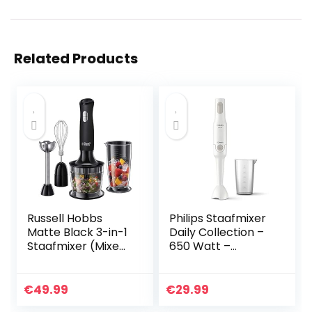
Related Products
Russell Hobbs
Philips Staafmixer
Matte Black 3-in-1
Daily Collection –
Staafmixer (Mixen
650 Watt –
& Kloppen,
Antispat
Pureren, 700 ML,
mesbeschermer –
500 Watt) 24702-
Snelle
€
49.99
€
29.99
56
ontkoppeling met