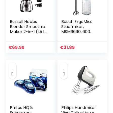
Russell Hobbs
Bosch ErgoMixx
Blender Smoothie
Staafmixer,
Maker 2-in-1 (1,5 L
MSM66110, 600
Glazen Kan & 0,6 L
Watt, inclusief
To-Go Drinkfles
mixer-maatbeker,
Incl. Deksel,
12 standen en
€
69.99
€
31.89
Vaatwasmachineb
turboknop, wit
estendig, Pulse/Ice
Crush-Functie
BPA-vrij) 23821-56
[Energy Klasse
A+++]
Philips HQ 8
Philips Handmixer
Scheermes
Viva Collection –