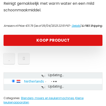
Reinigt gemakkelijk met warm water en een mild
schoonmaakmiddel.
Amazon.nl Price:
€
11.79
(as of 09/04/2023 22:51 PST-
Details
)
&
FREE Shipping
.
KOOP PRODUCT
Updating...
Netherlands
-
Updating...
Categories:
Blenders, mixers en keukenmachines
,
Kleine
keukenapparaten