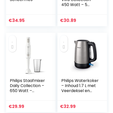
450 Watt – 5
Snelheden – Turbo
stand –
Eenvoudige
€
34.95
€
30.89
kloppermontage –
Kegelvormige
klopper –
Eenvoudige
ontgrendeling –
Met
kneedaccessoire –
HR3741/00
Philips Staafmixer
Philips Waterkoker
Daily Collection –
– Inhoud 1.7 L met
650 Watt –
Veerdeksel en
Antispat
Indicatielampje,
mesbeschermer –
RVS, Draaivoet
Snelle
(HD9350/90)
€
29.99
€
32.99
ontkoppeling met