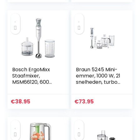
System Pro, Grijs
notenkraker
sheller
notenopener
keukengereedsch
ap
Bosch ErgoMixx
Braun 5245 Mini-
Staafmixer,
emmer, 1000 W, 21
MSM66120, 600
snelheden, turbo-
Watt, inclusief
functie,
hakmolen en
spatbescherming,
mixer-maatbeker,
4 accessoires
€
38.95
€
73.95
12 standen en
(garde, mini-
turboknop, wit
hakmolen 350 ml,
blender 1,25 l,
maatbeker 600
ml) wit