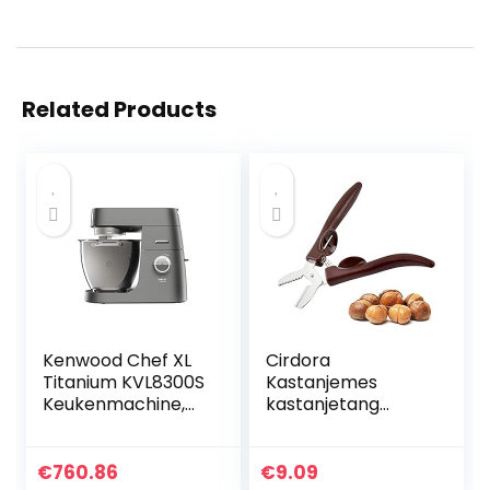
Related Products
Kenwood Chef XL
Cirdora
Titanium KVL8300S
Kastanjemes
Keukenmachine,
kastanjetang
1700 W, 6.7 L
Chestnut clip
Inhoud, 5-Delige
walnoot tang
Patisserie-Set
metaal
€
760.86
€
9.09