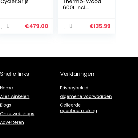
Cycler,Grijs
Thermo-Wood
600L incl.
grondrooster
€
479.00
€
135.99
Snelle links
Verklaringen
Home
Privacybeleid
Alles winkelen
algemene voorwaarden
Blogs
Gelieerde
openbaarmaking
Onze webshops
Adverteren