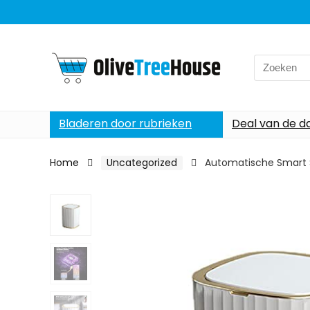
Search
for:
Bladeren door rubrieken
Deal van de d
Home
Uncategorized
Automatische Smart 