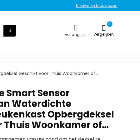
Nieuws en blogs lezen
0
Vergelijken
verlanglijst
gdeksel Geschikt voor Thuis Woonkamer of…
e Smart Sensor
an Waterdichte
ukenkast Opbergdeksel
r Thuis Woonkamer of…
t waarnemen van uw hand om het deksel te