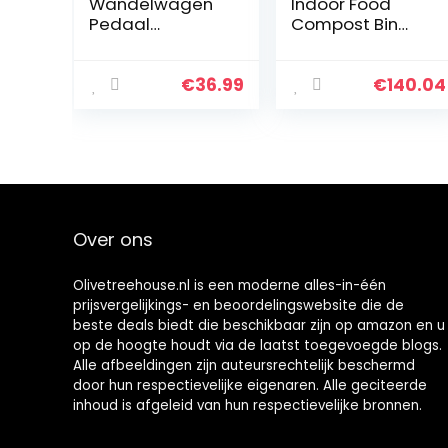
Wandelwagen
Indoor Food
Pedaal
Compost Bin
Zweefvliegen
voor keuken,
Board Trailer
voedselcompos
Scooter
ter met deksel
€
36.99
€
140.04
Permanent
voor
Board Met Seat
badkamer/cam
Inflight
ping, 5, 3 gallon
Kinderwagen
Stevige en
Accessoires…
duurzame
compostemmer
Recycling bin
Over ons
bags
Olivetreehouse.nl is een moderne alles-in-één
prijsvergelijkings- en beoordelingswebsite die de
beste deals biedt die beschikbaar zijn op amazon en u
op de hoogte houdt via de laatst toegevoegde blogs.
Alle afbeeldingen zijn auteursrechtelijk beschermd
door hun respectievelijke eigenaren. Alle geciteerde
inhoud is afgeleid van hun respectievelijke bronnen.