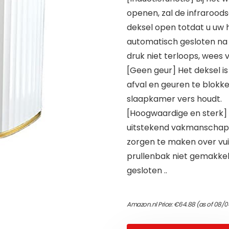
openen, zal de infraroo
deksel open totdat u uw 
automatisch gesloten na 5
druk niet terloops, wees v
[Geen geur] Het deksel is
afval en geuren te blokk
slaapkamer vers houdt.
[Hoogwaardige en sterk]
uitstekend vakmanschap, 
zorgen te maken over vui
prullenbak niet gemakkeli
gesloten ..
Amazon.nl Price:
€
64.88
(as of 08/0