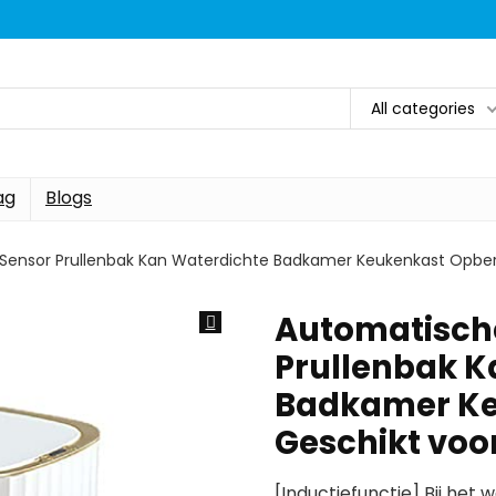
All categories
ag
Blogs
Sensor Prullenbak Kan Waterdichte Badkamer Keukenkast Opber
Automatisch
Prullenbak K
Badkamer Ke
Geschikt voo
[Inductiefunctie] Bij he