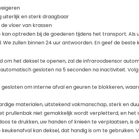
weigeren
 uiterlijk en sterk draagbaar
 de vloer van krassen
 kan optreden bij de goederen tijdens het transport. Als
 We zullen binnen 24 uur antwoorden. En geef de beste kw
nd om het deksel te openen, zal de infraroodsensor aut
utomatisch gesloten na 5 seconden na inactiviteit. Volg d
tig gesloten om interne afval en geuren te blokkeren, wa
ige materialen, uitstekend vakmanschap, sterk en duurz
et prullenbak niet gemakkelijk wordt verpletterd, en het d
oos te drukken, uw handen of knieën te verplaatsen, is d
keukenafval kan deksel, dat handig is om te gebruiken.