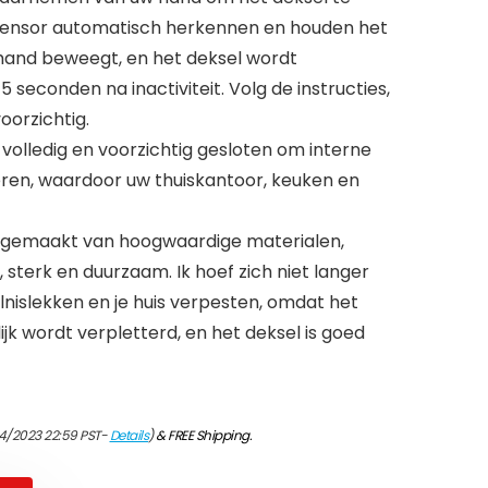
dsensor automatisch herkennen en houden het
hand beweegt, en het deksel wordt
 seconden na inactiviteit. Volg de instructies,
oorzichtig.
 volledig en voorzichtig gesloten om interne
eren, waardoor uw thuiskantoor, keuken en
 gemaakt van hoogwaardige materialen,
sterk en duurzaam. Ik hoef zich niet langer
lnislekken en je huis verpesten, omdat het
jk wordt verpletterd, en het deksel is goed
4/2023 22:59 PST-
Details
)
&
FREE Shipping
.