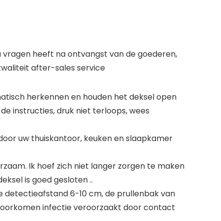
 u vragen heeft na ontvangst van de goederen,
aliteit after-sales service
omatisch herkennen en houden het deksel open
e instructies, druk niet terloops, wees
ardoor uw thuiskantoor, keuken en slaapkamer
aam. Ik hoef zich niet langer zorgen te maken
eksel is goed gesloten ..
e detectieafstand 6-10 cm, de prullenbak van
 Voorkomen infectie veroorzaakt door contact