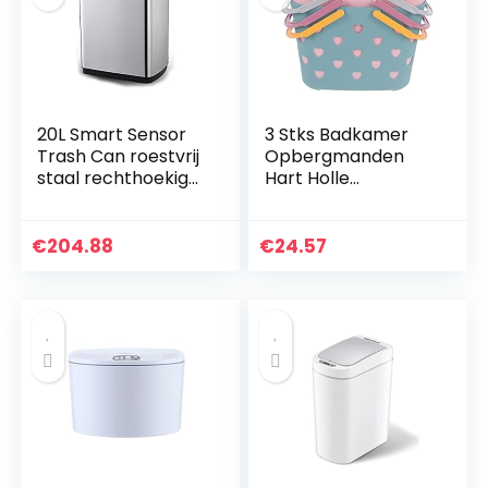
20L Smart Sensor
3 Stks Badkamer
Trash Can roestvrij
Opbergmanden
staal rechthoekige
Hart Holle
Automatic grote
Shampoo Fruit
capaciteit
Organizers
prullenbak met
Badbenodigdheden
€
204.88
€
24.57
deksel is geschikt…
voor Winkelen
Badkamer
(Verschillende
Kleur)