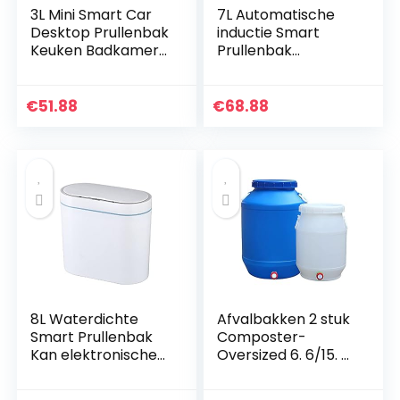
3L Mini Smart Car
7L Automatische
Desktop Prullenbak
inductie Smart
Keuken Badkamer
Prullenbak
Prullenbak Kan
Huishoudelijke
Automatische
Opslag Bin
Sensing Prullenbak
Badkamer Toilet
€
51.88
€
68.88
is geschikt voor…
Slaapkamer
Waterdicht
Prullenbak…
8L Waterdichte
Afvalbakken 2 stuk
Smart Prullenbak
Composter-
Kan elektronische
Oversized 6. 6/15. 8
Automatische
Gallon
Inductie Plastic
Compostbak met