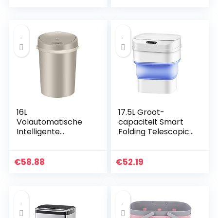
voor keukenafval
Geschikt voor
of…
Huishoudelijke
Woonkamer…
16L
17.5L Groot-
Volautomatische
capaciteit Smart
Intelligente
Folding Telescopic
Inductie Garbage
Prullenbak met
Plastic Overdekt
bewegingssensor
Wasterkasket
met automatische
€
58.88
€
52.19
Geschikt voor
detectie en
Huishoudelijke
waterdicht…
Woonkamer…