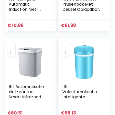
Automatic
Prullenbak Met
Induction Niet-
Deksel Oplaadbare
contact Prullenbak
Huishoudelijke
Kan infrarood
Keuken Badkamer
bewegingssensor
Touch
€
70.88
€
61.88
met dekking die
Automatische…
geschikt is…
16L Automatische
16L
niet-contact
Volautomatische
Smart infrarood
Intelligente
Motion Sensor
Inductie Garbage
Prullenbak met
Plastic Overdekt
deksel is geschikt
Wasterkasket
€
60.51
€
58.13