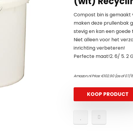
(wit) Recyclin
Compost bin is gemaakt v
maken deze prullenbak ge
stevig en kan een goede ti
Niet alleen voor het ver
inrichting verbeteren!
Perfecte maat!2. 6/ 5. 2 Ga
Amazon.nl Price:
€
102.90
(as of 07/1
KOOP PRODUCT