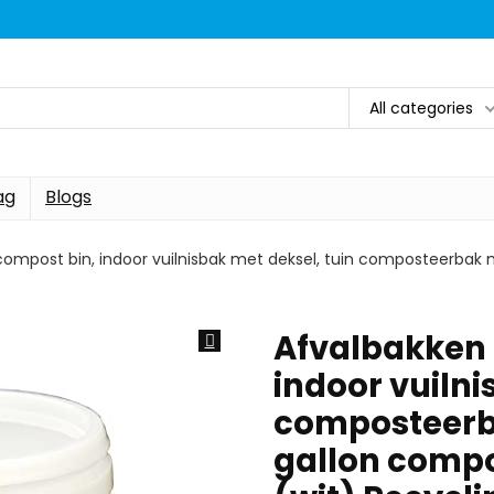
All categories
ag
Blogs
ompost bin, indoor vuilnisbak met deksel, tuin composteerbak m
Afvalbakken 
indoor vuilni
composteerbak
gallon comp