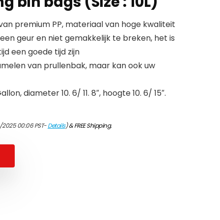
g bin bags (Size : 10L)
an premium PP, materiaal van hoge kwaliteit
en geur en niet gemakkelijk te breken, het is
jd een goede tijd zijn
zamelen van prullenbak, maar kan ook uw
llon, diameter 10. 6/ 11. 8″, hoogte 10. 6/ 15″.
1/2025 00:06 PST-
Details
)
&
FREE Shipping
.