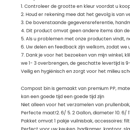
1. Controleer de grootte en kleur voordat u koop
2. Houd er rekening mee dat het gevolg is van v
3. De bovenstaande gegevensreferentie, handmat
4. Dit product omvat geen andere items dan d
5. Als u problemen met onze producten vindt, n
6. Uw delen en feedback zijn welkom, zodat we 
7. Dank je voor het bezoeken van mijn winkel, kli
we 1- 3 overbrengen, de geschatte levertijd is 9
Veilig en hygiënisch en zorgt voor het milieu sch
Compost bin is gemaakt van premium PP, materia
kan een goede tijd een goede tijd zijn
Niet alleen voor het verzamelen van prullenbak
Perfecte maat!2. 6/ 5. 2 Gallon, diameter 10. 6/ 11.
Pakket omvat 1 pakje vuilnisbak, accessoires: f
Perfect voor uw keuken, badkamer, kantoor, s