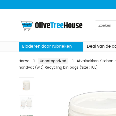
Search
for:
Bladeren door rubrieken
Deal van de d
Home
Uncategorized
Afvalbakken Kitchen c
handvat (wit) Recycling bin bags (Size : 10L)