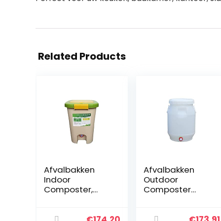
Related Products
Afvalbakken
Afvalbakken
Indoor
Outdoor
Composter,
Composter
Kitchen
Bucket White
compostbak
Garden
met handvat –
Composter Bin,
€
174.20
€
173.91