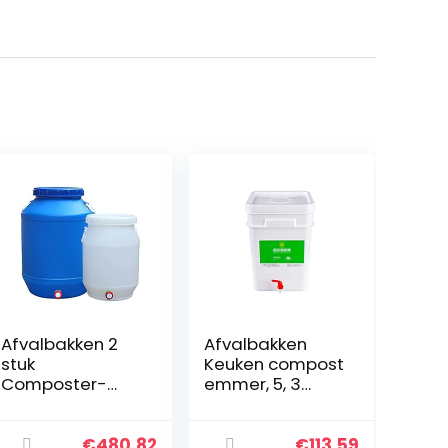
Afvalbakken 2
Afvalbakken
stuk
Keuken compost
Composter-
emmer, 5, 3
Oversized 6.
gallon witte
6/15. 8 Gallon
compost
Compostbak
emmer, goede
€
480.82
€
113.59