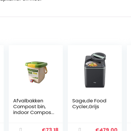
Afvalbakken
Sage,de Food
Compost bin,
Cycler,Grijs
indoor Compost
Bucket Geurloze
Compost
Emmer voor
€
73.18
€
479.00