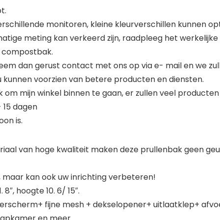
t.
erschillende monitoren, kleine kleurverschillen kunnen op
ige meting kan verkeerd zijn, raadpleeg het werkelijke 
e compostbak.
eem dan gerust contact met ons op via e- mail en we zull
u kunnen voorzien van betere producten en diensten.
k om mijn winkel binnen te gaan, er zullen veel producten zi
- 15 dagen
oon is.
al van hoge kwaliteit maken deze prullenbak geen geur e
, maar kan ook uw inrichting verbeteren!
 8″, hoogte 10. 6/ 15″.
ilterscherm+ fijne mesh + dekselopener+ uitlaatklep+ afv
laapkamer en meer