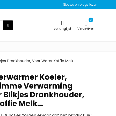
Nieuws en blogs lezen
0
Vergelijken
verlanglijst
kjes Drankhouder, Voor Water Koffie Melk…
kerwarmer Koeler,
limme Verwarming
r Blikjes Drankhouder,
offie Melk…
 1-functies zorgen ervoor dat het product uw