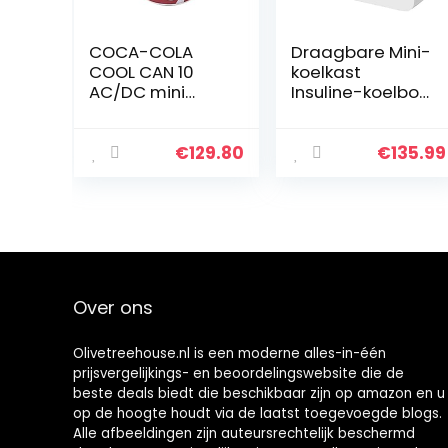
COCA-COLA
Draagbare Mini-
COOL CAN 10
koelkast
AC/DC mini
Insuline-koelbox,
koelkast, 9,5 l,
Auto-
COCA-COLA-
reisgeneeskund
design, 12 V/230
e Koelkast Drug
€
129.80
€
135.99
V
Reefer Houdt
Medicatie Koel
en Therostat –
Meerdere
Oplaadmodi
Over ons
Olivetreehouse.nl is een moderne alles-in-één
prijsvergelijkings- en beoordelingswebsite die de
beste deals biedt die beschikbaar zijn op amazon en u
op de hoogte houdt via de laatst toegevoegde blogs.
Alle afbeeldingen zijn auteursrechtelijk beschermd