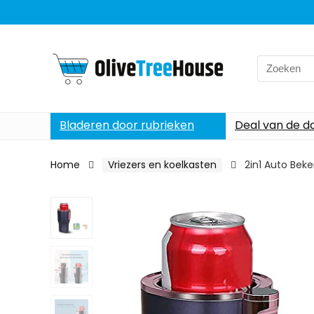
Search
for:
Bladeren door rubrieken
Deal van de d
Home
Vriezers en koelkasten
2in1 Auto Bek