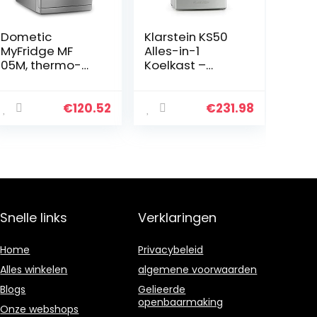
Dometic
Klarstein KS50
MyFridge MF
Alles-in-1
05M, thermo-
Koelkast –
elektrische
Vrijstaande
melkkoeler, 0,5
Koelkast,
liter, 230 V, voor
Koelkast 90L, 7L
€
120.52
€
231.98
catering,
Ijscompartiment
kantoor, hotel of
, Koelkast met…
thuis
Snelle links
Verklaringen
Home
Privacybeleid
Alles winkelen
algemene voorwaarden
Blogs
Gelieerde
openbaarmaking
Onze webshops