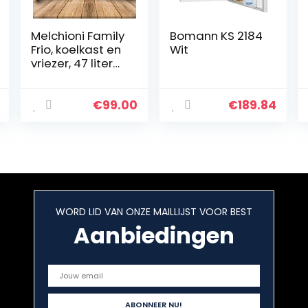
Melchioni Family
Bomann KS 2184
Frio, koelkast en
Wit
vriezer, 47 liter
(42 + 5),
superstil 40 dB
(A),
€
99.00
€
189.84
energieklasse
A+
WORD LID VAN ONZE MAILLIJST VOOR BEST
Aanbiedingen