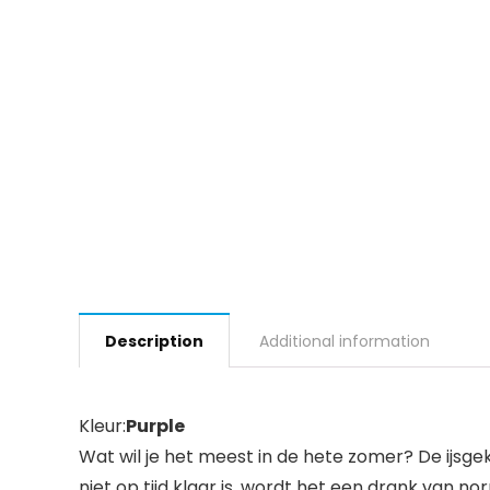
Description
Additional information
Kleur:
Purple
Wat wil je het meest in de hete zomer? De ijsg
niet op tijd klaar is, wordt het een drank van no