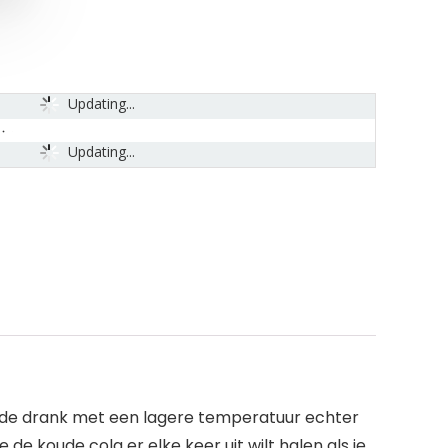
Updating...
Updating...
ls de drank met een lagere temperatuur echter
 de koude cola er elke keer uit wilt halen als je