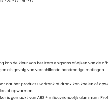
 -20 ° C ~ 60 ° C
ng kan de kleur van het item enigszins afwijken van de af
ngen als gevolg van verschillende handmatige metingen.
voor dat het product uw drank of drank kan koelen of o
elen of opwarmen.
er is gemaakt van ABS + milieuvriendelijk aluminium. Prof