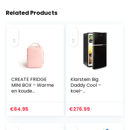
Related Products
CREATE FRIDGE
Klarstein Big
MINI BOX – Warme
Daddy Cool –
en koude
koel-
minikoelkast
vriescombinatie 83
(Pastelroos)
liter,
ECOExcellence-
€
64.95
€
276.99
systeem, twee
niveaus van
veiligheidsglas,