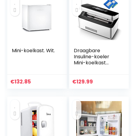
zwart
Mini-koelkast. Wit.
Draagbare
Insuline-koeler
Mini-koelkast
Medicijnkoelkast
Medicijnkoeler 2-8
° C voor Reisauto
€
132.85
€
129.99
Medicijnkoelkast