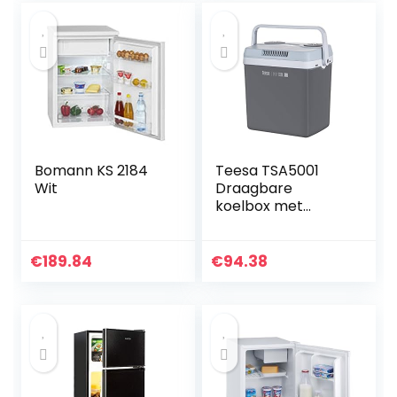
Bomann KS 2184
Teesa TSA5001
Wit
Draagbare
koelbox met
warmhoudfunctie,
32 liter
€
189.84
€
94.38