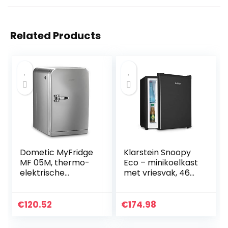
Related Products
Dometic MyFridge
Klarstein Snoopy
MF 05M, thermo-
Eco – minikoelkast
elektrische
met vriesvak, 46
melkkoeler, 0,5
liter inhoud, 4 liter
liter, 230 V, voor
vriesvak, 41dB stil,
catering, kantoor,
energiebesparend,
€
120.52
€
174.98
hotel of thuis
zwart