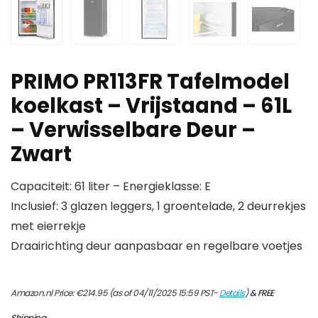
PRIMO PR113FR Tafelmodel
koelkast – Vrijstaand – 61L
– Verwisselbare Deur –
Zwart
Capaciteit: 61 liter – Energieklasse: E
Inclusief: 3 glazen leggers, 1 groentelade, 2 deurrekjes
met eierrekje
Draairichting deur aanpasbaar en regelbare voetjes
Amazon.nl Price:
€
214.95
(as of 04/11/2025 15:59 PST-
Details
)
&
FREE
Shipping
.