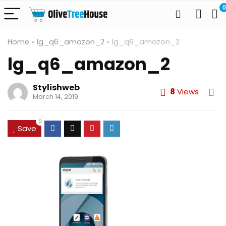
0
Home
»
lg_q6_amazon_2
»
lg_q6_amazon_2
lg_q6_amazon_2
Stylishweb
8
Views
March 14, 2019
0
Save