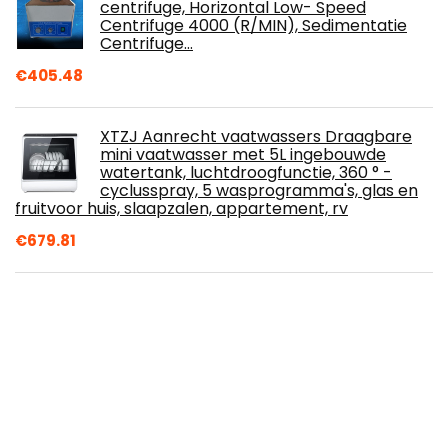
centrifuge, Horizontal Low- Speed​
Centrifuge 4000 (R/MIN), Sedimentatie
Centrifuge…
€
405.48
XTZJ Aanrecht vaatwassers Draagbare
mini vaatwasser met 5L ingebouwde
watertank, luchtdroogfunctie, 360 ° -
cyclusspray, 5 wasprogramma's, glas en
fruitvoor huis, slaapzalen, appartement, rv
€
679.81
Siemens WZ27410
wasmachineaccessoires/aansluitset
€
41.07
LYKYL Mini 12L Toaster, Multi- functie
roestvrijstalen afwerking met Timer-