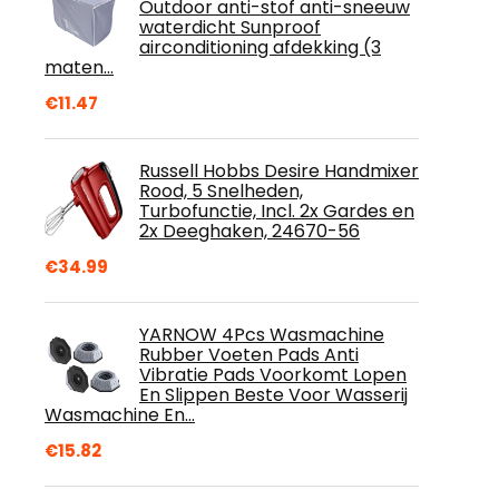
Outdoor anti-stof anti-sneeuw
waterdicht Sunproof
airconditioning afdekking (3
maten…
€
11.47
Russell Hobbs Desire Handmixer
Rood, 5 Snelheden,
Turbofunctie, Incl. 2x Gardes en
2x Deeghaken, 24670-56
€
34.99
YARNOW 4Pcs Wasmachine
Rubber Voeten Pads Anti
Vibratie Pads Voorkomt Lopen
En Slippen Beste Voor Wasserij
Wasmachine En…
€
15.82