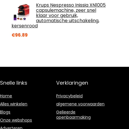
Krups Nespresso Inissia XN1005
capsulemachine, zeer snel
klaar voor gebruik,
automatische uitschakeling,
kersenrood
€
96.89
Snelle links
Verklaringen
Home
Privacybeleid
Alles winkelen
algemene voorwaarden
Blogs
Gelieerde
openbaarmaking
Onze webshops
Adverteren