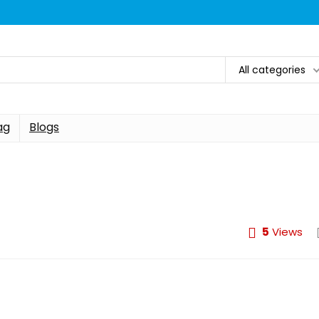
All categories
ag
Blogs
5
Views