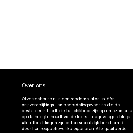
Over ons
Olivetreehouse.nl is een moderne alles-in-één
prijsvergelijkings- en beoordelingswebsite die de
beste deals biedt die beschikbaar zijn op amazon en u
op de hoogte houdt via de laatst toegevoegde blogs.
Alle afbeeldingen zijn auteursrechtelijk beschermd
door hun respectievelijke eigenaren. Alle geciteerde