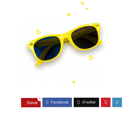
0
Save