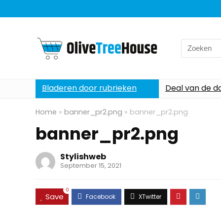
Search
for:
Bladeren door rubrieken
Deal van de d
Home
»
banner_pr2.png
»
banner_pr2.png
banner_pr2.png
Stylishweb
September 15, 2021
0
Save