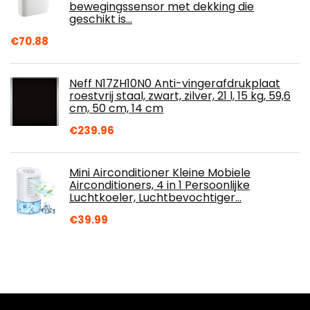
bewegingssensor met dekking die
geschikt is…
€
70.88
Neff N17ZH10N0 Anti-vingerafdrukplaat
roestvrij staal, zwart, zilver, 21 l, 15 kg, 59,6
cm, 50 cm, 14 cm
€
239.96
Mini Airconditioner Kleine Mobiele
Airconditioners, 4 in 1 Persoonlijke
Luchtkoeler, Luchtbevochtiger…
€
39.99