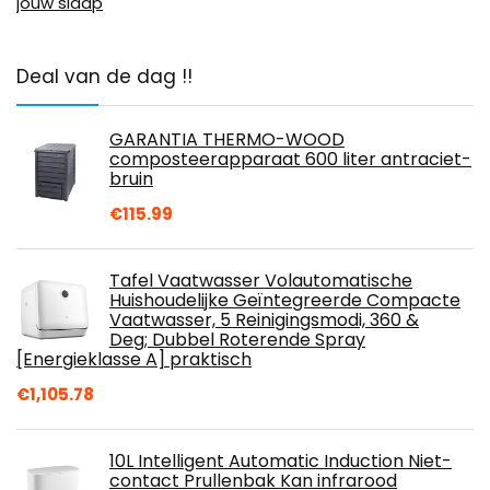
jouw slaap
Deal van de dag !!
GARANTIA THERMO-WOOD
composteerapparaat 600 liter antraciet-
bruin
€
115.99
Tafel Vaatwasser Volautomatische
Huishoudelijke Geïntegreerde Compacte
Vaatwasser, 5 Reinigingsmodi, 360 &
Deg; Dubbel Roterende Spray
[Energieklasse A] praktisch
€
1,105.78
10L Intelligent Automatic Induction Niet-
contact Prullenbak Kan infrarood