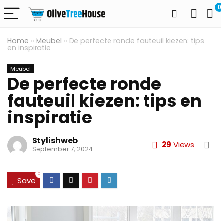
0
Home
»
Meubel
»
De perfecte ronde fauteuil kiezen: tips
en inspiratie
Meubel
De perfecte ronde
fauteuil kiezen: tips en
inspiratie
Stylishweb
29
Views
September 7, 2024
0
Save